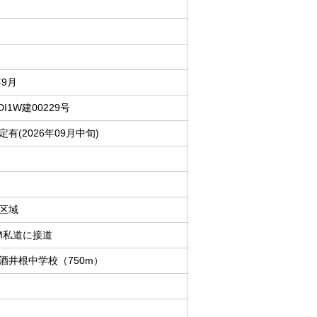
年9月
DI1W建00229号
有(2026年09月中旬)
区域
M私道に接道
酒井根中学校（750m）