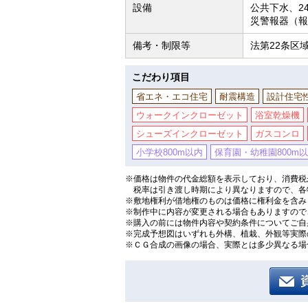
設備
公共下水、2
災警報器（報
備考・制限等
法第22条区域
こだわり項目
省エネ・エコ住宅
耐震構造
設計住宅
ウォークインクローゼット
浴室乾燥機
シューズインクローゼット
ガスコンロ
小学校800m以内
保育園・幼稚園800m
※価格は物件の代金総額を表示しており、消費税が
税率は引き渡し時期により異なりますので、各
※敷地権利が借地権のものは価格に権利金を含み
※制作中に内容が変更される場合もありますので
※購入の前には物件内容や契約条件についてご自
※完成予想図はいずれも外構、植栽、外観等実際
※ＣＧ合成の画像の場合、実際とは多少異なる場