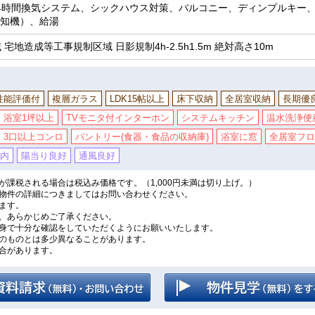
4時間換気システム、シックハウス対策、バルコニー、ディンプルキー
知機）、給湯
 宅地造成等工事規制区域 日影規制4h-2.5h1.5m 絶対高さ10m
性能評価付
複層ガラス
LDK15帖以上
床下収納
全居室収納
長期優
浴室1坪以上
TVモニタ付インターホン
システムキッチン
温水洗浄便
3口以上コンロ
パントリー(食器・食品の収納庫)
浴室に窓
全居室フロ
以内
陽当り良好
通風良好
課税される場合は税込み価格です。（1,000円未満は切り上げ。）
物件の詳細につきましてはお問い合わせください。
ます。
、あらかじめご了承ください。
身で十分な確認をしていただくようにお願いいたします。
のものとは多少異なることがあります。
合があります。