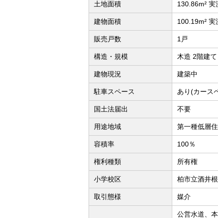
土地面積
130.86m² 
建物面積
100.19m² 
販売戸数
1戸
構造・規模
木造 2階建て
建物現況
建築中
駐車スペース
あり(カース
国土法届出
不要
用途地域
第一種低層住
容積率
100％
権利種類
所有権
小学校区
柏市立酒井根
取引態様
媒介
公営水道、本