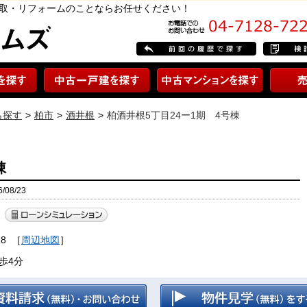
買取・リフォームのことならお任せください！
ら探す
柏市
酒井根
柏酒井根5丁目24ー1期 4号棟
棟
08/23
8
［
周辺地図
］
歩4分