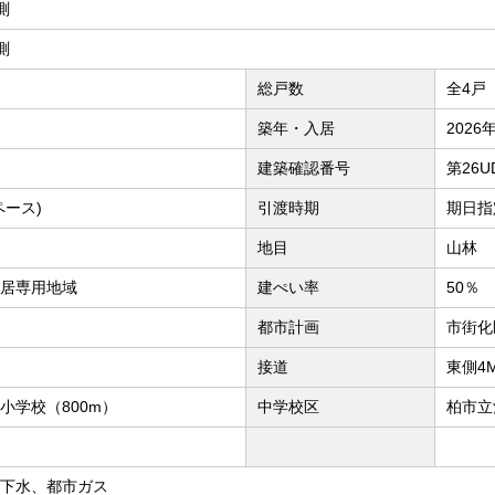
実測
実測
総戸数
全4戸
築年・入居
2026
建築確認番号
第26U
ペース)
引渡時期
期日指定
地目
山林
居専用地域
建ぺい率
50％
都市計画
市街化
接道
東側4
小学校（800m）
中学校区
柏市立
下水、都市ガス