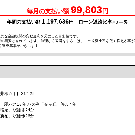
99,803
毎月の支払い額
円
1,197,636
--
年間の支払い額
円 ローン返済比率
％
※3
般的な金融機関の変動金利を元にした目安値です。
上限の目安とされています。無理なく返済をするには、この返済比率を低く抑える事
く審査基準がございます。
根５丁目217-28
」駅バス15分 バス停「光ヶ丘」停歩4分
増尾」駅徒歩24分
新柏」駅徒歩26分