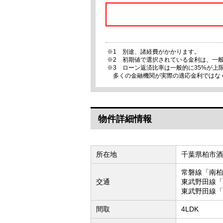
※1 別途、諸経費がかかります。
※2 初期値で選択されている金利は、一
※3 ローン返済比率は一般的に35%が
多くの金融機関が実際の適応金利ではな
物件詳細情報
所在地
千葉県柏市酒井
常磐線「南柏
交通
東武野田線「
東武野田線「
間取
4LDK