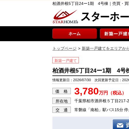
柏酒井根5丁目24ー1期 4号棟｜売買・
トップページ
新築一戸建てをエリアか
新築一戸建て
柏酒井根5丁目24ー1期 4号
情報更新日：2026/07/30 次回更新予定日：2026/
3,780
価 格
万円（税込）
千葉県柏市酒井根５丁目217-2
所在地
常磐線「南柏」駅バス15分 停
交 通