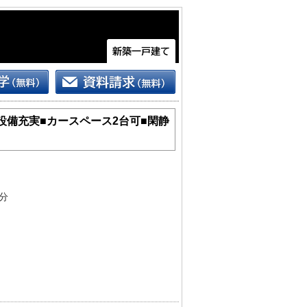
■設備充実■カースペース2台可■閑静
分