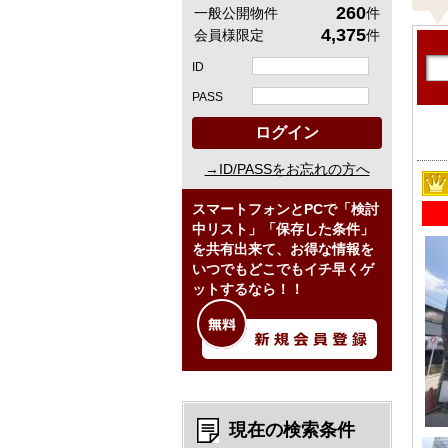
260
一般公開物件
件
4,375
会員様限定
件
ID
PASS
ログイン
→ID/PASSをお忘れの方へ
スマートフォンとPCで「検討
中リスト」「保存した条件」
を共有出来て、お得な情報を
いつでもどこでもイチ早くゲ
ットするなら！！
現在の検索条件