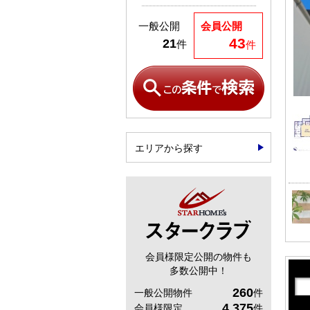
一般公開
会員公開
43
21
件
件
エリアから探す
会員様限定公開の物件も
多数公開中！
260
一般公開物件
件
4,375
会員様限定
件