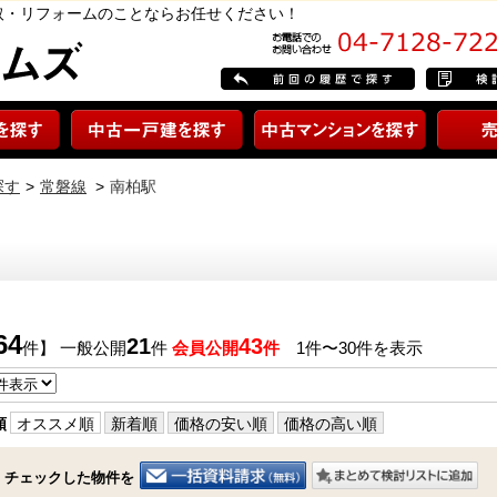
取・リフォームのことならお任せください！
探す
常磐線
南柏駅
64
21
43
件】 一般公開
件
会員公開
件
1件〜30件を表示
順
オススメ順
新着順
価格の安い順
価格の高い順
チェックした物件を