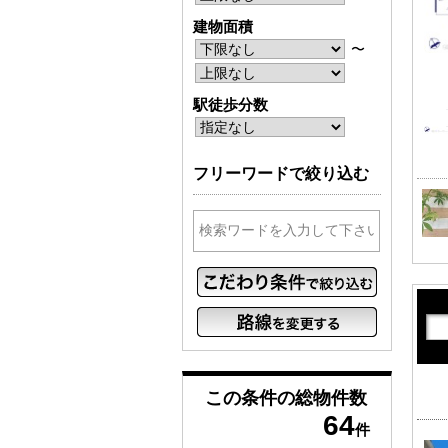
建物面積
〜
駅徒歩分数
フリーワードで絞り込む
この条件の
総物件数
64
件