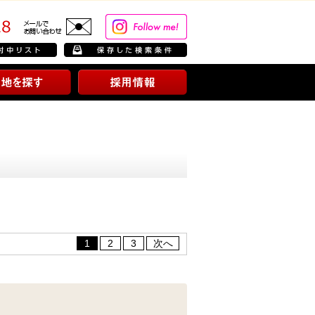
1
2
3
次へ