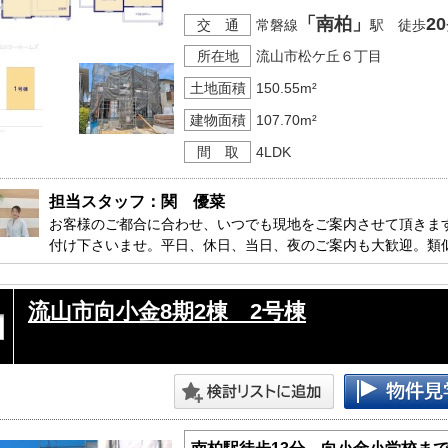
「南柏」
20
交 通
常磐線
駅 徒歩
所在地
流山市松ケ丘６丁目
土地面積
150.55m²
建物面積
107.70m²
間 取
4LDK
担当スタッフ：関　優菜
お客様のご都合に合わせ、いつでも現地をご案内させて頂きま
付け下さいませ。平日、休日、当日、夜のご案内も大歓迎。類
す。

流山市向小金8期2棟 2号棟