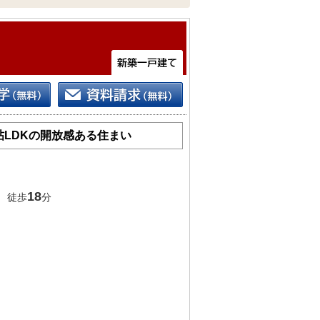
帖LDKの開放感ある住まい
18
 徒歩
分