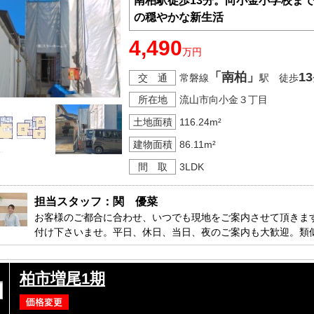
南柏駅徒歩13分。向小金小学校ま
の穏やかな新生活
4,490
万円
「南柏」
13
交 通
常磐線
駅 徒歩
所在地
流山市向小金３丁目
土地面積
116.24m²
建物面積
86.11m²
間 取
3LDK
担当スタッフ：関　優菜
お客様のご都合に合わせ、いつでも現地をご案内させて頂きま
付け下さいませ。平日、休日、当日、夜のご案内も大歓迎。類
す。

柏市増尾1期