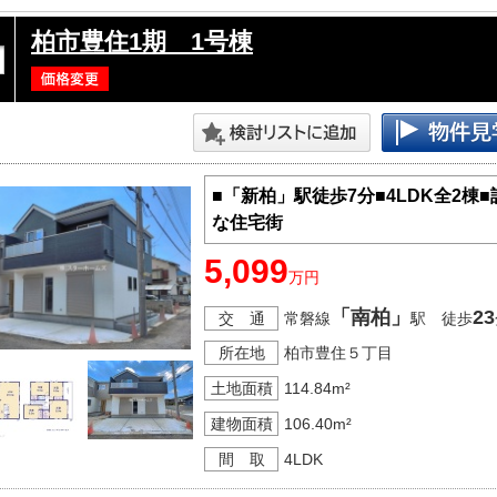
柏市豊住1期 1号棟
■「新柏」駅徒歩7分■4LDK全2棟
な住宅街
5,099
万円
「南柏」
23
交 通
常磐線
駅 徒歩
所在地
柏市豊住５丁目
土地面積
114.84m²
建物面積
106.40m²
間 取
4LDK