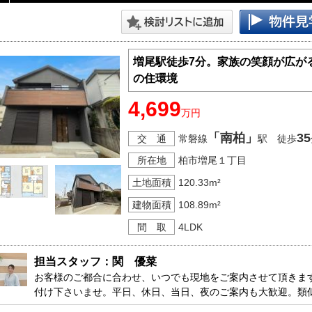
増尾駅徒歩7分。家族の笑顔が広が
の住環境
4,699
万円
「南柏」
35
交 通
常磐線
駅 徒歩
所在地
柏市増尾１丁目
土地面積
120.33m²
建物面積
108.89m²
間 取
4LDK
担当スタッフ：関　優菜
お客様のご都合に合わせ、いつでも現地をご案内させて頂きま
付け下さいませ。平日、休日、当日、夜のご案内も大歓迎。類
す。
