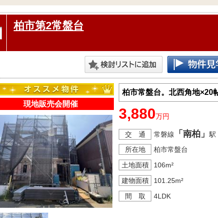
柏市第2常盤台
柏市常盤台。北西角地×20
現地販売会開催
3,880
万円
「南柏」
交 通
常磐線
駅
所在地
柏市常盤台
土地面積
106m²
建物面積
101.25m²
間 取
4LDK