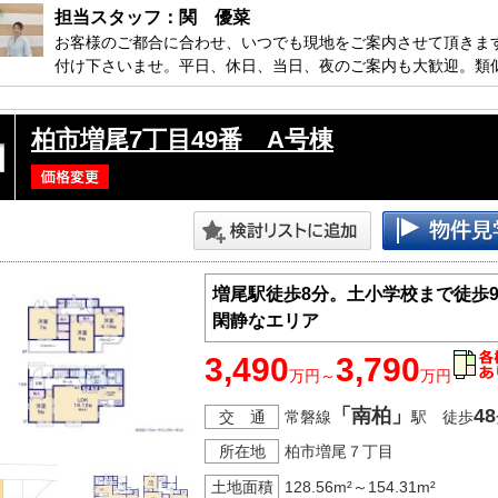
担当スタッフ：関　優菜
お客様のご都合に合わせ、いつでも現地をご案内させて頂きま
付け下さいませ。平日、休日、当日、夜のご案内も大歓迎。類
す。

柏市増尾7丁目49番 A号棟
増尾駅徒歩8分。土小学校まで徒歩9
閑静なエリア
3,490
3,790
万円～
万円
「南柏」
48
交 通
常磐線
駅 徒歩
所在地
柏市増尾７丁目
土地面積
128.56m²～154.31m²