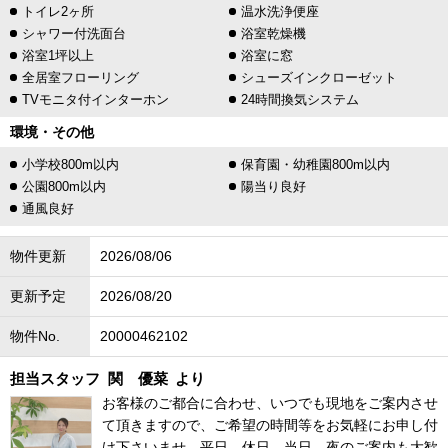
トイレ2ヶ所
温水洗浄便座
シャワー付洗面台
浴室乾燥機
浴室1坪以上
浴室に窓
全居室フローリング
シューズインクローゼット
TVモニタ付インターホン
24時間換気システム
環境・その他
小学校800m以内
保育園・幼稚園800m以内
公園800m以内
陽当り良好
通風良好
物件更新
2026/08/06
更新予定
2026/08/20
物件No.
20000462102
担当スタッフ
関 優菜
より
お客様のご都合に合わせ、いつでも現地をご案内させ
て頂きますので、ご希望の時間等をお気軽にお申し付
け下さいませ。平日、休日、当日、夜のご案内も大歓