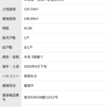
土地面積
120.33m²
建物面積
108.89m²
間取
4LDK
販売戸数
1戸
総戸数
全1戸
構造・規模
木造 2階建て
築年・入居
2026年6月下旬
バルコニー
南西向き
建物現況
建築中
建築確認番
第25UDI1W建11512号
号