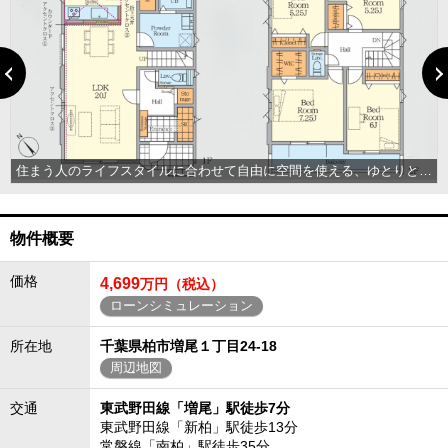
りを感じられる心地よい住環境を整えました
住まう人のライフスタイルに合わせて自由に空間を使える、ゆとりと機能性を両立した間取りです
物件概要
価格
4,699
万円（税込）
ローンシミュレーション
所在地
千葉県柏市増尾１丁目24-18
周辺地図
交通
東武野田線「増尾」駅徒歩7分
東武野田線「新柏」駅徒歩13分
常磐線「南柏」駅徒歩35分