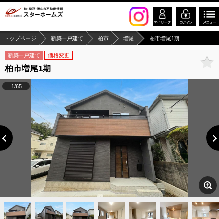
トップページ
新築一戸建て
柏市
増尾
柏市増尾1期
新築一戸建て
価格変更
柏市増尾1期
1/65