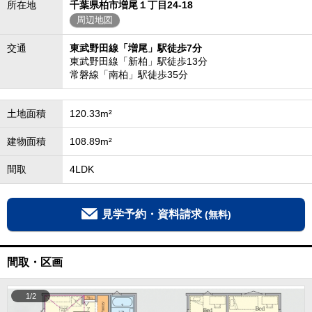
所在地
千葉県柏市増尾１丁目24-18
周辺地図
交通
東武野田線「増尾」駅徒歩7分
東武野田線「新柏」駅徒歩13分
常磐線「南柏」駅徒歩35分
土地面積
120.33m²
建物面積
108.89m²
間取
4LDK
見学予約・資料請求
(無料)
間取・区画
1/2