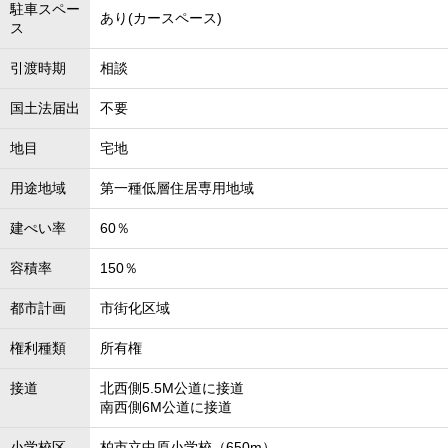
駐車スペー
あり(カースペース)
ス
引渡時期
相談
国土法届出
不要
地目
宅地
用途地域
第一種低層住居専用地域
建ぺい率
60％
容積率
150％
都市計画
市街化区域
権利種類
所有権
接道
北西側5.5M公道に接道
南西側6M公道に接道
小学校区
柏市立中原小学校（650m）