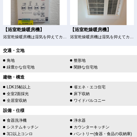
【浴室乾燥暖房機】
【浴室乾燥暖房機】
浴室乾燥暖房機は湿気を抑えてカビ対策に効果的。洗濯物の乾燥にも使えるので、雨の日や花粉の季節も安心です。冬場は浴室を暖め、快適なバスタイムをサポートします。
浴室乾燥暖房機は湿気を抑えてカビ対策に効果的。洗濯物の乾燥にも使えるので、雨の日や花粉の季節も安心です。冬場は浴室を暖め、快適なバスタイムをサポートします。
交通・立地
角地
整形地
緑豊かな住宅地
閑静な住宅地
建物・構造
LDK15帖以上
省エネ・エコ住宅
全室2面採光
床下収納
全居室収納
ワイドバルコニー
設備・仕様
食器洗浄機
浄水器
システムキッチン
カウンターキッチン
3口以上コンロ
パントリー(食器・食品の収納庫)