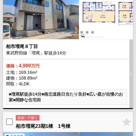
柏市増尾８丁目
東武野田線「増尾」駅徒歩
14
分
4,999
価格：
万円
土地：169.16m²
建物：108.89m²
間取：4LDK
■増尾駅徒歩14分■南北道路日当たり良好■広い庭が自慢のお
家■閑静な住宅街
新築一戸建て
柏市増尾23期1棟 1号棟