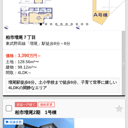
柏市増尾７丁目
東武野田線「増尾」駅徒歩
8
分～
8
分
3,390
価格：
万円～
土地：128.56m²〜
建物：98.12m²〜
間取：4LDK～
増尾駅徒歩8分。土小学校まで徒歩9分、子育て世帯に嬉しい
4LDKの閑静なエリア
新築一戸建て
価格変更
柏市増尾2期 1号棟
画像多数