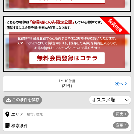
1〜10件目
次へ
(21件)
この条件を保存
変更
エリア
柏市 / 増尾
変更
検索条件