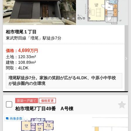
柏市増尾１丁目
東武野田線「増尾」駅徒歩
7
分
4,699
価格：
万円
土地：120.33m²
建物：108.89m²
間取：4LDK
増尾駅徒歩7分。家族の笑顔が広がる4LDK、中原小中学校
が徒歩圏内の住環境
新築一戸建て
価格変更
柏市増尾7丁目49番 A号棟
画像多数