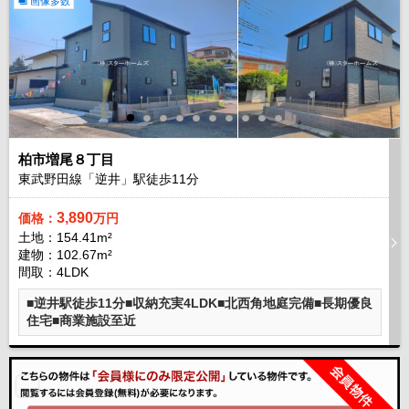
画像多数
柏市増尾８丁目
東武野田線「逆井」駅徒歩
11
分
3,890
価格：
万円
土地：154.41m²
建物：102.67m²
間取：4LDK
■逆井駅徒歩11分■収納充実4LDK■北西角地庭完備■長期優良
住宅■商業施設至近