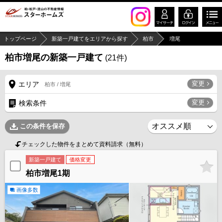
トップページ
新築一戸建てをエリアから探す
柏市
増尾
柏市増尾の新築一戸建て
(
21
件)
変更
エリア
柏市 / 増尾
変更
検索条件
この条件を保存
チェックした物件をまとめて資料請求（無料）
新築一戸建て
価格変更
柏市増尾1期
画像多数