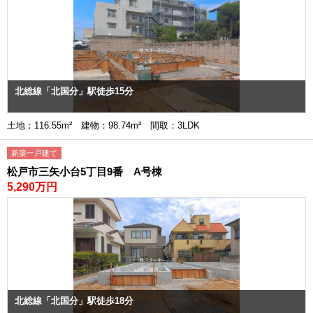
北総線「北国分」駅徒歩15分
土地：116.55m² 建物：98.74m² 間取：3LDK
新築一戸建て
松戸市三矢小台5丁目9番 A号棟
5,290万円
北総線「北国分」駅徒歩18分