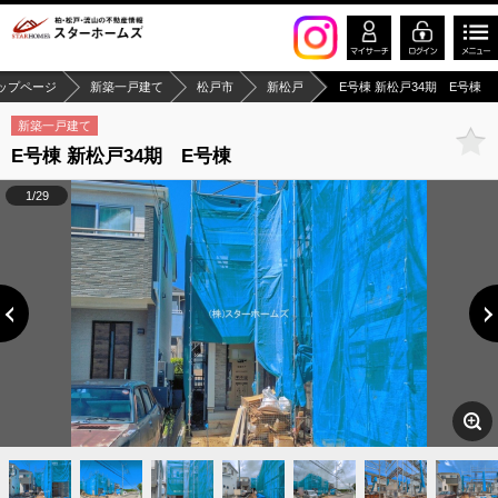
ップページ
新築一戸建て
松戸市
新松戸
E号棟 新松戸34期 E号棟
新築一戸建て
E号棟 新松戸34期 E号棟
1/29