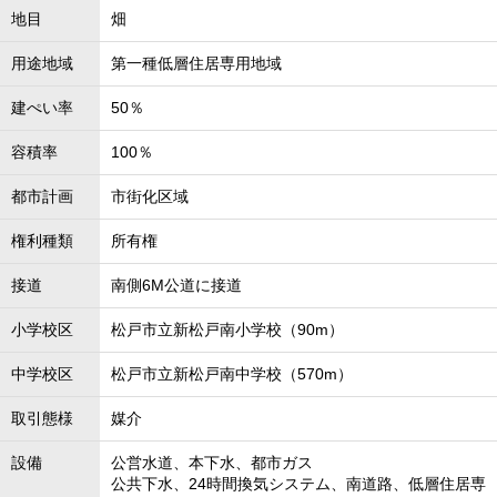
地目
畑
用途地域
第一種低層住居専用地域
建ぺい率
50％
容積率
100％
都市計画
市街化区域
権利種類
所有権
接道
南側6M公道に接道
小学校区
松戸市立新松戸南小学校（90m）
中学校区
松戸市立新松戸南中学校（570m）
取引態様
媒介
設備
公営水道、本下水、都市ガス
公共下水、24時間換気システム、南道路、低層住居専