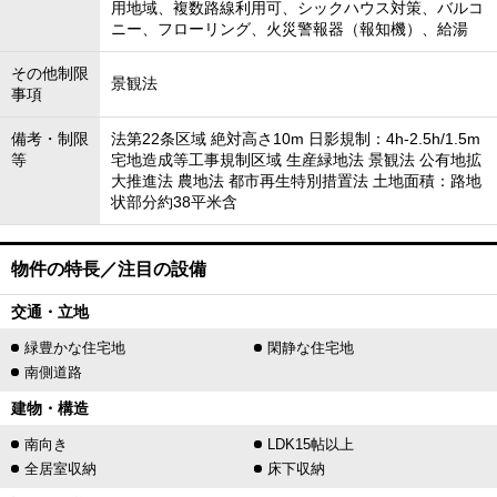
用地域、複数路線利用可、シックハウス対策、バルコ
ニー、フローリング、火災警報器（報知機）、給湯
その他制限
景観法
事項
備考・制限
法第22条区域 絶対高さ10m 日影規制：4h-2.5h/1.5m
等
宅地造成等工事規制区域 生産緑地法 景観法 公有地拡
大推進法 農地法 都市再生特別措置法 土地面積：路地
状部分約38平米含
物件の特長／注目の設備
交通・立地
緑豊かな住宅地
閑静な住宅地
南側道路
建物・構造
南向き
LDK15帖以上
全居室収納
床下収納