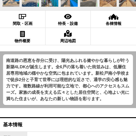
間取・区画
特長・設備
各棟情報
物件概要
周辺地図
南道路の恩恵を存分に受け、陽光あふれる健やかな暮らしが叶う
新築4LDKが誕生します。全6戸の落ち着いた街並みは、低層住
居専用地域の穏やかな空気に包まれています。新松戸南小学校ま
で徒歩2分と子育て世帯には理想的な近さで、通学の安心感も魅
力です。複数路線が利用可能な立地で、都心へのアクセスもスム
ーズ。家族の成長を支える広々とした居住空間と、心地よい光に
満ちた住まいが、あなたの新しい物語を彩ります。
基本情報