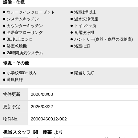
設備・仕様
ウォークインクローゼット
浴室1坪以上
システムキッチン
温水洗浄便座
カウンターキッチン
トイレ2ヶ所
全居室フローリング
食器洗浄機
3口以上コンロ
パントリー(食器・食品の収納庫)
浴室乾燥機
浴室に窓
24時間換気システム
環境・その他
小学校800m以内
陽当り良好
通風良好
物件更新
2026/08/03
更新予定
2026/08/22
物件No.
20000460012-002
担当スタッフ
関 優菜
より