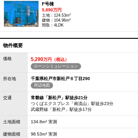
F号棟
5,890万円
土地：124.53m²
建物：104.96m²
間取：4LDK
物件概要
価格
5,290
万円（税込）
ローンシミュレーション
所在地
千葉県松戸市新松戸６丁目290
周辺地図
交通
常磐線「新松戸」駅徒歩21分
つくばエクスプレス「南流山」駅徒歩23分
武蔵野線「新松戸」駅徒歩17分
土地面積
134.8m² 実測
建物面積
98.53m² 実測