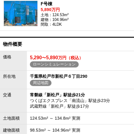
F号棟
5,890万円
土地：124.53m²
建物：104.96m²
間取：4LDK
物件概要
価格
5,290
5,890
〜
万円（税込）
ローンシミュレーション
所在地
千葉県松戸市新松戸６丁目290
周辺地図
交通
常磐線「新松戸」駅徒歩21分
つくばエクスプレス「南流山」駅徒歩23分
武蔵野線「新松戸」駅徒歩17分
土地面積
124.53m² ～ 134.8m² 実測
建物面積
98.53m² ～ 104.96m² 実測