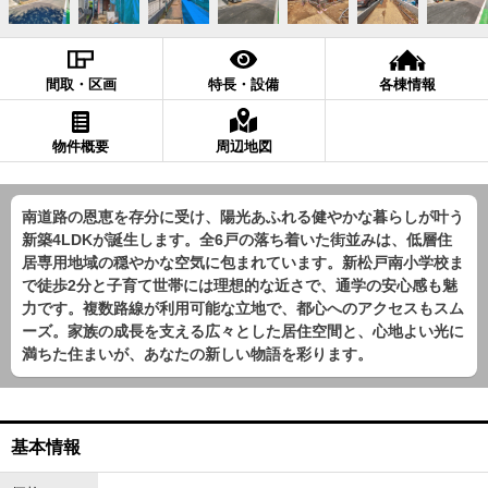
間取・区画
特長・設備
各棟情報
物件概要
周辺地図
南道路の恩恵を存分に受け、陽光あふれる健やかな暮らしが叶う
新築4LDKが誕生します。全6戸の落ち着いた街並みは、低層住
居専用地域の穏やかな空気に包まれています。新松戸南小学校ま
で徒歩2分と子育て世帯には理想的な近さで、通学の安心感も魅
力です。複数路線が利用可能な立地で、都心へのアクセスもスム
ーズ。家族の成長を支える広々とした居住空間と、心地よい光に
満ちた住まいが、あなたの新しい物語を彩ります。
基本情報