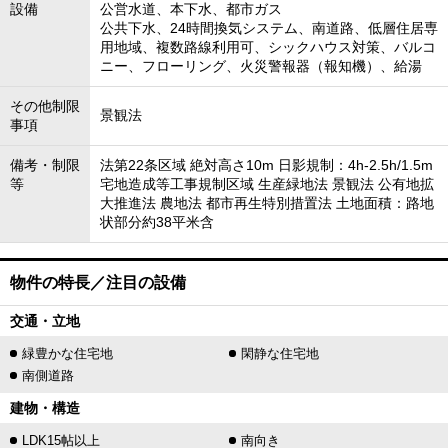
設備
公営水道、本下水、都市ガス
公共下水、24時間換気システム、南道路、低層住居専
用地域、複数路線利用可、シックハウス対策、バルコ
ニー、フローリング、火災警報器（報知機）、給湯
その他制限
景観法
事項
備考・制限
法第22条区域 絶対高さ10m 日影規制：4h-2.5h/1.5m
等
宅地造成等工事規制区域 生産緑地法 景観法 公有地拡
大推進法 農地法 都市再生特別措置法 土地面積：路地
状部分約38平米含
物件の特長／注目の設備
交通・立地
緑豊かな住宅地
閑静な住宅地
南側道路
建物・構造
LDK15帖以上
南向き