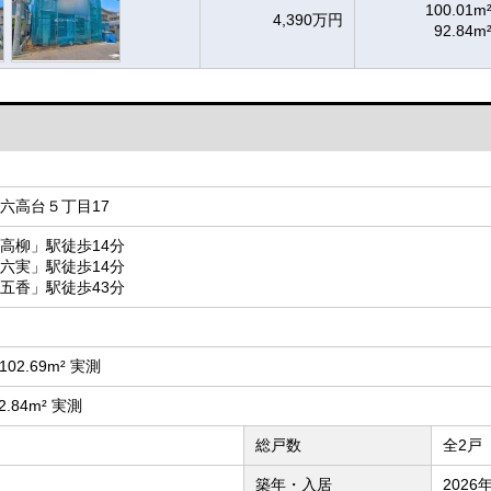
100.01m
4,390万円
92.84m
六高台５丁目17
高柳」駅徒歩14分
六実」駅徒歩14分
五香」駅徒歩43分
 102.69m² 実測
92.84m² 実測
総戸数
全2戸
築年・入居
2026