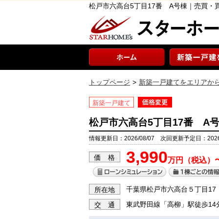
松戸市六高台5丁目17番 A号棟｜売買
トップページ
新築一戸建てをエリアか
新築一戸建て
松戸市六高台5丁目17番 A
情報更新日：2026/08/07 次回更新予定日：2026/
3,990
価 格
万円（税込）
千葉県松戸市六高台５丁目17
所在地
東武野田線「高柳」駅徒歩14
交 通