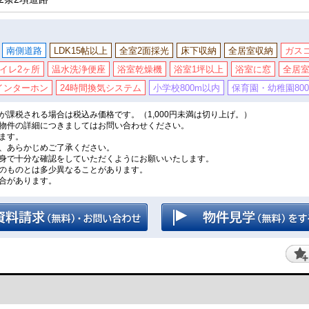
南側道路
LDK15帖以上
全室2面採光
床下収納
全居室収納
ガス
イレ2ヶ所
温水洗浄便座
浴室乾燥機
浴室1坪以上
浴室に窓
全居
インターホン
24時間換気システム
小学校800m以内
保育園・幼稚園80
課税される場合は税込み価格です。（1,000円未満は切り上げ。）
物件の詳細につきましてはお問い合わせください。
ます。
、あらかじめご了承ください。
身で十分な確認をしていただくようにお願いいたします。
のものとは多少異なることがあります。
合があります。