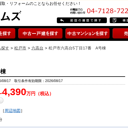
・買取・リフォームのことならお任せください！
ら探す
松戸市
六高台
松戸市六高台5丁目17番 A号棟
号棟
08/17 取引条件有効期限：2026/08/17
4,390
〜
万円（税込）
［
周辺地図
］
分