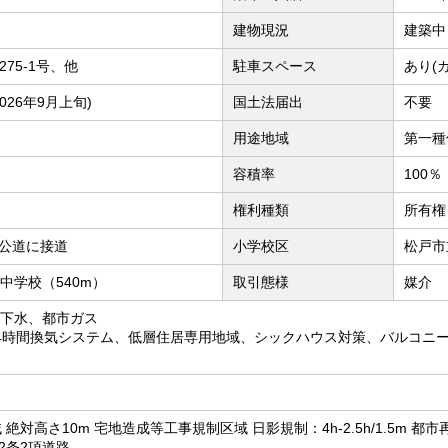
建物現況
建築中
5275-1号、他
駐車スペース
あり(
026年9月上旬)
国土法届出
不要
用途地域
第一種
容積率
100％
権利種類
所有権
M公道に接道
小学校区
松戸市
中学校（540m）
取引態様
媒介
下水、都市ガス
4時間換気システム、低層住居専用地域、シックハウス対策、バルコニ
 絶対高さ10m 宅地造成等工事規制区域 日影規制：4h-2.5h/1.5m 
2条2項道路