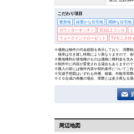
こだわり項目
整形地
緑豊かな住宅地
閑静な住宅地
カウンターキッチン
3口以上コンロ
ト
ウォークインクローゼット
TVモニタ付
※価格は物件の代金総額を表示しており、消費税が
税率は引き渡し時期により異なりますので、各
※敷地権利が借地権のものは価格に権利金を含み
※制作中に内容が変更される場合もありますので
※購入の前には物件内容や契約条件についてご自
※完成予想図はいずれも外構、植栽、外観等実際
※ＣＧ合成の画像の場合、実際とは多少異なる場
周辺地図