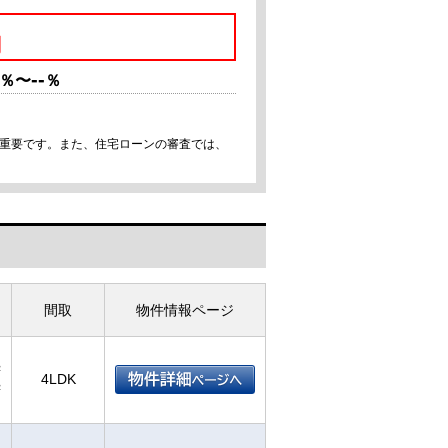
円
--
％〜
％
が重要です。また、住宅ローンの審査では、
間取
物件情報ページ
²
4LDK
²