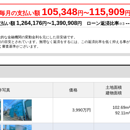
105,348
115,909
毎月の支払い額
円〜
1,264,176
1,390,908
--
支払い額
円〜
円 ローン返済比率
※3
般的な金融機関の変動金利を元にした目安値です。
上限の目安とされています。無理なく返済をするには、この返済比率を低く抑える事
く審査基準がございます。
土地面積
件写真
価格
建物面積
102.69m
3,990万円
92.11m