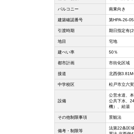
バルコニー
南東向き
建築確認番号
第HPA-26-0
引渡時期
期日指定有(2
地目
宅地
建ぺい率
50％
都市計画
市街化区域
接道
北西側3.81
中学校区
松戸市立六実
公営水道、本
設備
公共下水、2
機）、給湯
その他制限事項
景観法
法第22条区域
備考・制限等
置法 北西側4