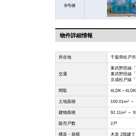
B号棟
物件詳細情報
所在地
千葉県松戸市
東武野田線「
交通
東武野田線「
京成松戸線「
間取
4LDK～4LDK
土地面積
100.01m² ～
建物面積
92.11m² ～ 
販売戸数
2戸
構造・規模
木造 2階建て