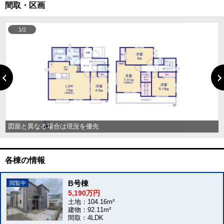
間取・区画
1/2
図面と異なる場合は現況を優先
各棟の情報
B号棟
5,190万円
土地：104.16m²
建物：92.11m²
間取：4LDK