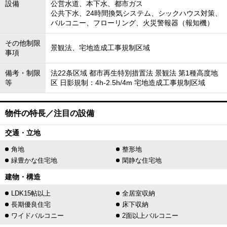
設備
公営水道、本下水、都市ガス
公共下水、24時間換気システム、シックハウス対策、
バルコニー、フローリング、火災警報器（報知機）
その他制限
景観法、宅地造成工事規制区域
事項
備考・制限
法22条区域 都市再生特別措置法 景観法 第1種高度地
等
区 日影規制：4h-2.5h/4m 宅地造成工事規制区域
物件の特長／注目の設備
交通・立地
角地
整形地
緑豊かな住宅地
閑静な住宅地
建物・構造
LDK15帖以上
全居室収納
長期優良住宅
床下収納
ワイドバルコニー
2面以上バルコニー