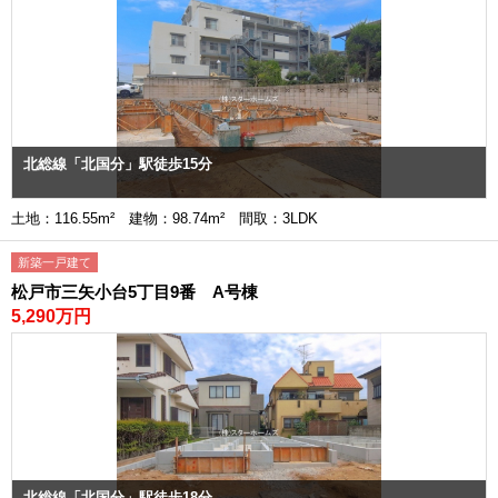
北総線「北国分」駅徒歩15分
土地：116.55m² 建物：98.74m² 間取：3LDK
新築一戸建て
松戸市三矢小台5丁目9番 A号棟
5,290万円
北総線「北国分」駅徒歩18分