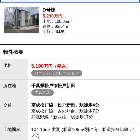
D号棟
5,290万円
土地：105.85m²
建物：95.64m²
間取：4LDK
物件概要
価格
5,190
万円（税込）
ローンシミュレーション
所在地
千葉県松戸市松戸新田
周辺地図
交通
京成松戸線「松戸新田」駅徒歩4分
京成松戸線「みのり台」駅徒歩7分
武蔵野線「新八柱」駅徒歩17分
土地面積
104.16m² 実測 (私道105m²別に有、私道持分比率：1
／7)