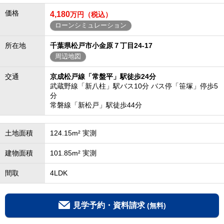
価格
4,180
万円（税込）
ローンシミュレーション
所在地
千葉県松戸市小金原７丁目24-17
周辺地図
交通
京成松戸線「常盤平」駅徒歩24分
武蔵野線「新八柱」駅バス10分 バス停「笹塚」停歩5
分
常磐線「新松戸」駅徒歩44分
土地面積
124.15m² 実測
建物面積
101.85m² 実測
間取
4LDK
見学予約・資料請求
(無料)