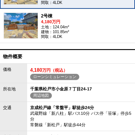
間取：4LDK
2号棟
4,180万円
土地：124.04m²
建物：101.85m²
間取：4LDK
物件概要
価格
4,180
万円（税込）
ローンシミュレーション
所在地
千葉県松戸市小金原７丁目24-17
周辺地図
交通
京成松戸線「常盤平」駅徒歩24分
武蔵野線「新八柱」駅バス10分 バス停「笹塚」停歩5
分
常磐線「新松戸」駅徒歩44分