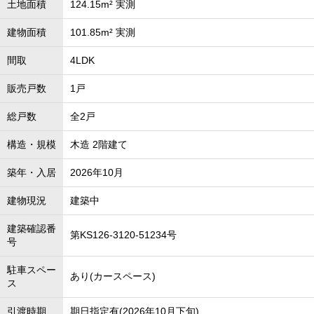
土地面積
124.15m² 実測
建物面積
101.85m² 実測
間取
4LDK
販売戸数
1戸
総戸数
全2戸
構造・規模
木造 2階建て
築年・入居
2026年10月
建物現況
建築中
建築確認番
第KS126-3120-51234号
号
駐車スペー
あり(カースペース)
ス
引渡時期
期日指定有(2026年10月下旬)