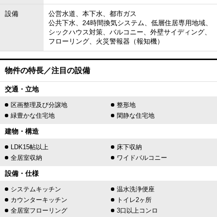
設備
公営水道、本下水、都市ガス
公共下水、24時間換気システム、低層住居専用地域、
シックハウス対策、バルコニー、外壁サイディング、
フローリング、火災警報器（報知機）
物件の特長／注目の設備
交通・立地
区画整理及び分譲地
整形地
緑豊かな住宅地
閑静な住宅地
建物・構造
LDK15帖以上
床下収納
全居室収納
ワイドバルコニー
設備・仕様
システムキッチン
温水洗浄便座
カウンターキッチン
トイレ2ヶ所
全居室フローリング
3口以上コンロ