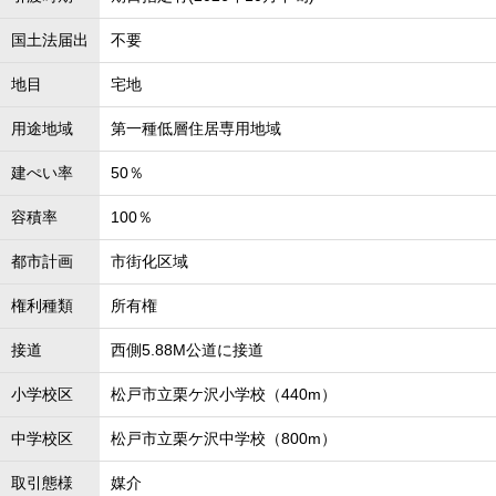
国土法届出
不要
地目
宅地
用途地域
第一種低層住居専用地域
建ぺい率
50％
容積率
100％
都市計画
市街化区域
権利種類
所有権
接道
西側5.88M公道に接道
小学校区
松戸市立栗ケ沢小学校（440m）
中学校区
松戸市立栗ケ沢中学校（800m）
取引態様
媒介