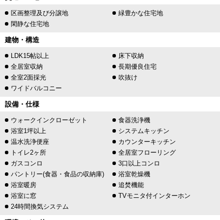
区画整理及び分譲地
緑豊かな住宅地
閑静な住宅地
建物・構造
LDK15帖以上
床下収納
全居室収納
長期優良住宅
全室2面採光
吹抜け
ワイドバルコニー
設備・仕様
ウォークインクローゼット
食器洗浄機
浴室1坪以上
システムキッチン
温水洗浄便座
カウンターキッチン
トイレ2ヶ所
全居室フローリング
ガスコンロ
3口以上コンロ
パントリー(食器・食品の収納庫)
浴室乾燥機
浴室暖房
追焚機能
浴室に窓
TVモニタ付インターホン
24時間換気システム