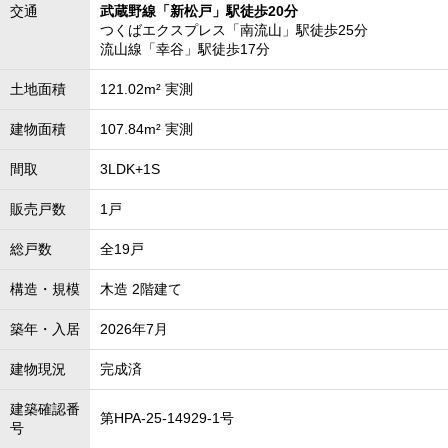
交通
武蔵野線「新松戸」駅徒歩20分
つくばエクスプレス「南流山」駅徒歩25分
流山線「幸谷」駅徒歩17分
土地面積
121.02m² 実測
建物面積
107.84m² 実測
間取
3LDK+1S
販売戸数
1戸
総戸数
全19戸
構造・規模
木造 2階建て
築年・入居
2026年7月
建物現況
完成済
建築確認番
第HPA-25-14929-1号
号