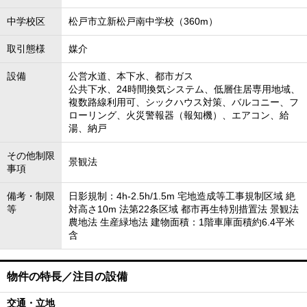
中学校区
松戸市立新松戸南中学校（360m）
取引態様
媒介
設備
公営水道、本下水、都市ガス
公共下水、24時間換気システム、低層住居専用地域、
複数路線利用可、シックハウス対策、バルコニー、フ
ローリング、火災警報器（報知機）、エアコン、給
湯、納戸
その他制限
景観法
事項
備考・制限
日影規制：4h-2.5h/1.5m 宅地造成等工事規制区域 絶
等
対高さ10m 法第22条区域 都市再生特別措置法 景観法
農地法 生産緑地法 建物面積：1階車庫面積約6.4平米
含
物件の特長／注目の設備
交通・立地