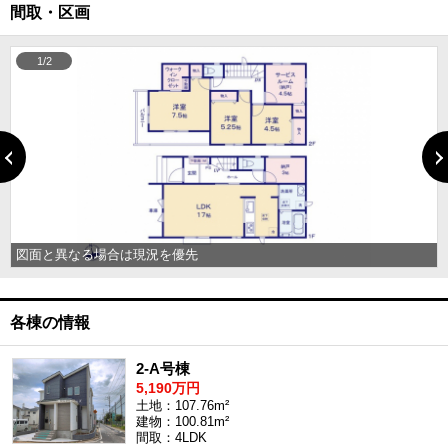
間取・区画
1/2
図面と異なる場合は現況を優先
各棟の情報
2-A号棟
5,190万円
土地：107.76m²
建物：100.81m²
間取：4LDK