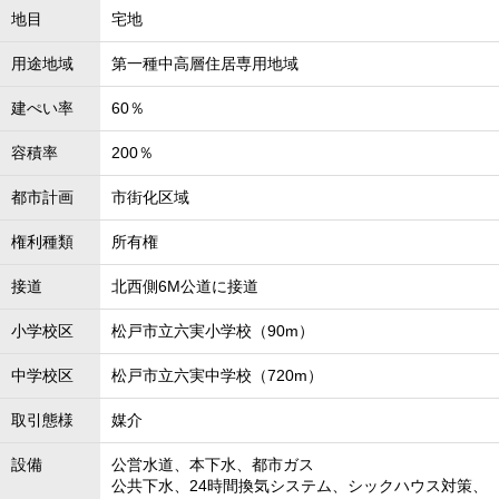
地目
宅地
用途地域
第一種中高層住居専用地域
建ぺい率
60％
容積率
200％
都市計画
市街化区域
権利種類
所有権
接道
北西側6M公道に接道
小学校区
松戸市立六実小学校（90m）
中学校区
松戸市立六実中学校（720m）
取引態様
媒介
設備
公営水道、本下水、都市ガス
公共下水、24時間換気システム、シックハウス対策、