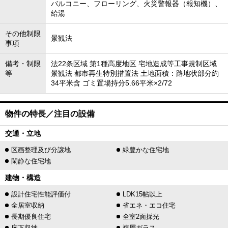
バルコニー、フローリング、火災警報器（報知機）、
給湯
その他制限
景観法
事項
備考・制限
法22条区域 第1種高度地区 宅地造成等工事規制区域
等
景観法 都市再生特別措置法 土地面積：路地状部分約
34平米含 ゴミ置場持分5.66平米×2/72
物件の特長／注目の設備
交通・立地
区画整理及び分譲地
緑豊かな住宅地
閑静な住宅地
建物・構造
設計住宅性能評価付
LDK15帖以上
全居室収納
省エネ・エコ住宅
長期優良住宅
全室2面採光
床下収納
複層ガラス