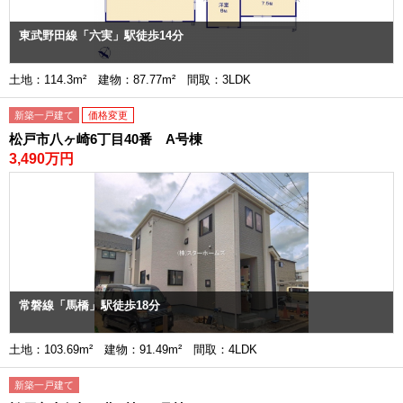
東武野田線「六実」駅徒歩14分
土地：114.3m² 建物：87.77m² 間取：3LDK
新築一戸建て
価格変更
松戸市八ヶ崎6丁目40番 A号棟
3,490万円
常磐線「馬橋」駅徒歩18分
土地：103.69m² 建物：91.49m² 間取：4LDK
新築一戸建て