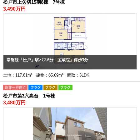
松戸市上矢切15期8棟 7号棟
3,490万円
常磐線「松戸」駅バス6分「宝蔵院」停歩3分
土地：117.81m² 建物：85.69m² 間取：3LDK
新築一戸建て
松戸市第3六高台 1号棟
3,480万円