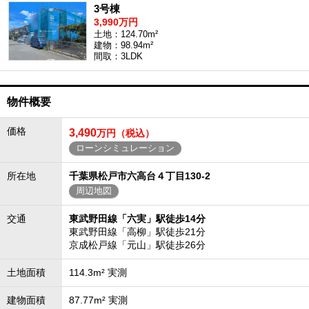
3号棟
3,990万円
土地：124.70m²
建物：98.94m²
間取：3LDK
物件概要
価格
3,490
万円（税込）
ローンシミュレーション
所在地
千葉県松戸市六高台４丁目130-2
周辺地図
交通
東武野田線「六実」駅徒歩14分
東武野田線「高柳」駅徒歩21分
京成松戸線「元山」駅徒歩26分
土地面積
114.3m² 実測
建物面積
87.77m² 実測