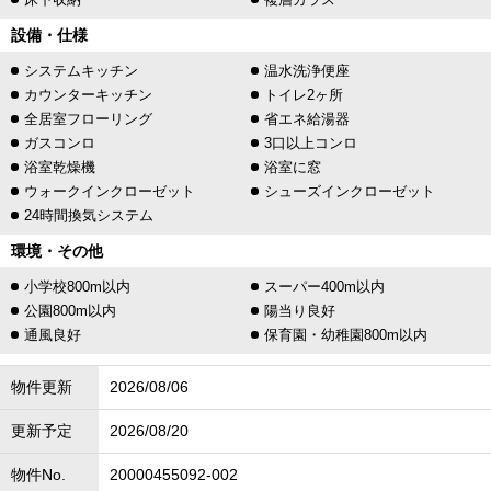
設備・仕様
システムキッチン
温水洗浄便座
カウンターキッチン
トイレ2ヶ所
全居室フローリング
省エネ給湯器
ガスコンロ
3口以上コンロ
浴室乾燥機
浴室に窓
ウォークインクローゼット
シューズインクローゼット
24時間換気システム
環境・その他
小学校800m以内
スーパー400m以内
公園800m以内
陽当り良好
通風良好
保育園・幼稚園800m以内
物件更新
2026/08/06
更新予定
2026/08/20
物件No.
20000455092-002