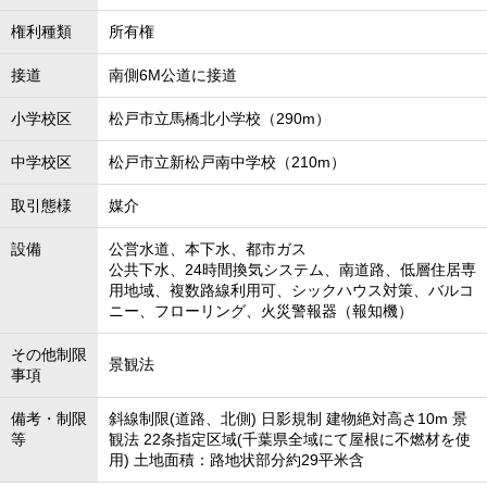
権利種類
所有権
接道
南側6M公道に接道
小学校区
松戸市立馬橋北小学校（290m）
中学校区
松戸市立新松戸南中学校（210m）
取引態様
媒介
設備
公営水道、本下水、都市ガス
公共下水、24時間換気システム、南道路、低層住居専
用地域、複数路線利用可、シックハウス対策、バルコ
ニー、フローリング、火災警報器（報知機）
その他制限
景観法
事項
備考・制限
斜線制限(道路、北側) 日影規制 建物絶対高さ10m 景
等
観法 22条指定区域(千葉県全域にて屋根に不燃材を使
用) 土地面積：路地状部分約29平米含