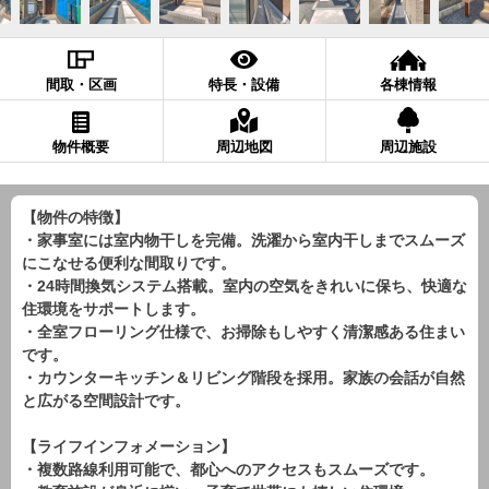
間取・区画
特長・設備
各棟情報
物件概要
周辺地図
周辺施設
【物件の特徴】
・家事室には室内物干しを完備。洗濯から室内干しまでスムーズ
にこなせる便利な間取りです。
・24時間換気システム搭載。室内の空気をきれいに保ち、快適な
住環境をサポートします。
・全室フローリング仕様で、お掃除もしやすく清潔感ある住まい
です。
・カウンターキッチン＆リビング階段を採用。家族の会話が自然
と広がる空間設計です。
【ライフインフォメーション】
・複数路線利用可能で、都心へのアクセスもスムーズです。