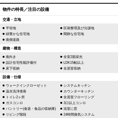
物件の特長／注目の設備
交通・立地
平坦地
区画整理及び分譲地
緑豊かな住宅地
閑静な住宅地
南側道路
建物・構造
南向き
全室2面採光
設計住宅性能評価付
LDK15帖以上
床下収納
全居室収納
設備・仕様
ウォークインクローゼット
システムキッチン
温水洗浄便座
カウンターキッチン
トイレ2ヶ所
全居室フローリング
ガスコンロ
3口以上コンロ
パントリー(食器・食品の収納庫)
浴室に窓
リビング階段
24時間換気システム