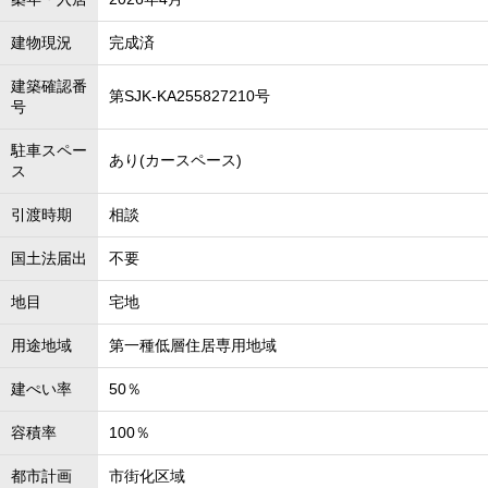
建物現況
完成済
建築確認番
第SJK-KA255827210号
号
駐車スペー
あり(カースペース)
ス
引渡時期
相談
国土法届出
不要
地目
宅地
用途地域
第一種低層住居専用地域
建ぺい率
50％
容積率
100％
都市計画
市街化区域