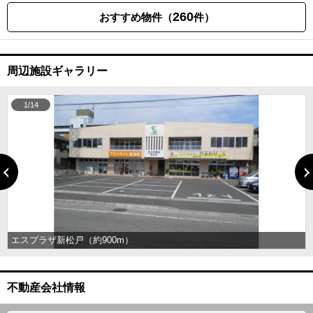
260
おすすめ物件（
件）
周辺施設ギャラリー
1/14
エスプラザ新松戸（約900m）
不動産会社情報