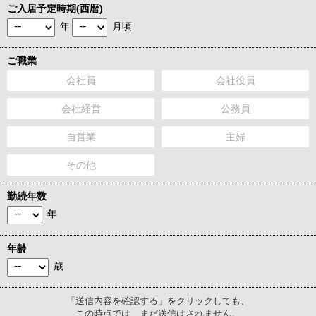
ご入居予定時期(西暦)
年
月頃
ご職業
会社員
会社役員
会社経営
公務員
自営業
主婦
その他
勤続年数
年
年齢
歳
「送信内容を確認する」をクリックしても、
この時点では、まだ送信はされません。