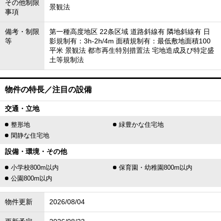
その他制限
景観法
事項
備考・制限
第一種高度地区 22条区域 道路斜線有 隣地斜線有 日
等
影規制有：3h-2h/4m 面積規制有：最低敷地面積100
平米 景観法 都市再生特別措置法 宅地造成及び特定盛
土等規制法
物件の特長／注目の設備
交通・立地
整形地
緑豊かな住宅地
閑静な住宅地
設備・環境・その他
小学校800m以内
保育園・幼稚園800m以内
公園800m以内
物件更新
2026/08/04