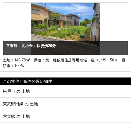
常磐線「北小金」駅徒歩20分
土地：146.78m² 用途：第一種低層住居専用地域 建ぺい率：50％ 容
積率：100％
この物件と条件の近い物件
松戸市 の 土地
東武野田線 の 土地
六実駅 の 土地