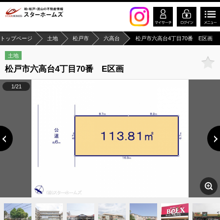
トップページ
土地
松戸市
六高台
松戸市六高台4丁目70番 E区画
土地
松戸市六高台4丁目70番 E区画
1/21