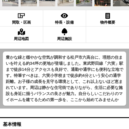
間取・区画
特長・設備
物件概要
周辺地図
周辺施設
豊かな緑と穏やかな空気が調和する松戸市六高台に、理想の住ま
いを叶える約34坪の更地が登場しました。東武野田線「六実」駅
まで徒歩14分とアクセスも良好で、通勤や通学にも便利な立地で
す。特筆すべきは、六実小学校まで徒歩約4分という安心の通学
距離。お子様の成長を見守る環境として、これ以上ないほど恵ま
れています。周辺は静かな住宅街でありながら、生活に必要な施
設も身近に揃うバランスの良さが魅力。自分らしいこだわりのマ
イホームを建てるための第一歩を、ここから始めてみませんか
基本情報