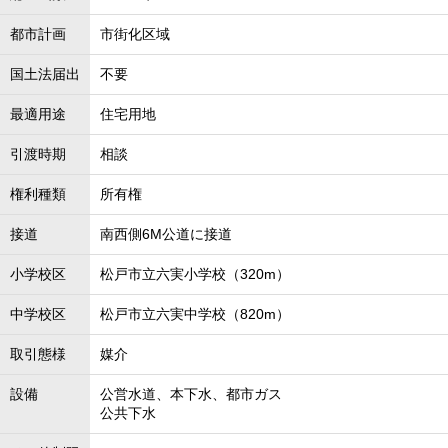
都市計画
市街化区域
国土法届出
不要
最適用途
住宅用地
引渡時期
相談
権利種類
所有権
接道
南西側6M公道に接道
小学校区
松戸市立六実小学校（320m）
中学校区
松戸市立六実中学校（820m）
取引態様
媒介
設備
公営水道、本下水、都市ガス
公共下水