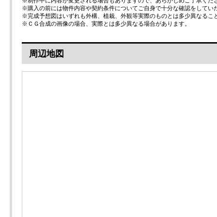
※制作中に内容が変更される場合もありますので、あらかじめご了承くだ
※購入の前には物件内容や契約条件についてご自身で十分な確認をしてい
※完成予想図はいずれも外構、植栽、外観等実際のものとは多少異なるこ
※ＣＧ合成の画像の場合、実際とは多少異なる場合があります。
周辺地図