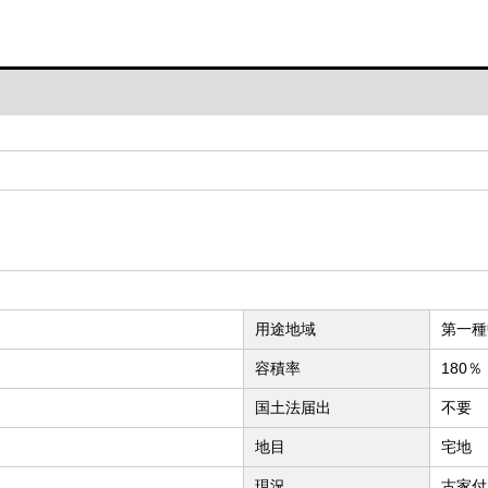
用途地域
第一種
容積率
180％
国土法届出
不要
地目
宅地
現況
古家付