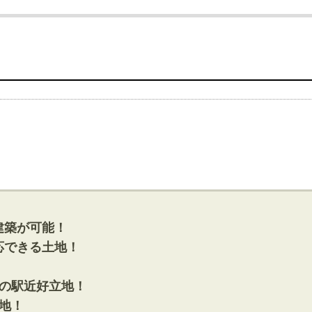
建築が可能！
応できる土地！
の駅近好立地！
地！