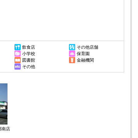
飲食店
その他店舗
小学校
保育園
図書館
金融機関
その他
郷南店