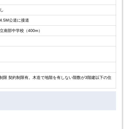
し
4.5M公道に接道
立南部中学校（400m）
員制限 契約制限有。木造で地階を有しない階数が3階建以下の住