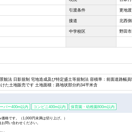
引渡条件
更地渡
接道
北西側
中学校区
野田市
域 景観法 日影規制 宅地造成及び特定盛土等規制法 容積率：前面道路幅
けた土地販売です 土地面積：路地状部分約34平米含
ーパー400m以内
コンビニ400m以内
保育園・幼稚園800m以内
格です。（1,000円未満は切り上げ。）
はお問い合わせください。