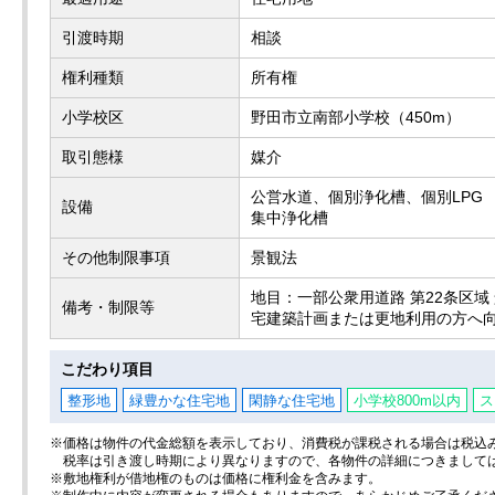
引渡時期
相談
権利種類
所有権
小学校区
野田市立南部小学校（450m）
取引態様
媒介
公営水道、個別浄化槽、個別LPG
設備
集中浄化槽
その他制限事項
景観法
地目：一部公衆用道路 第22条区
備考・制限等
宅建築計画または更地利用の方へ向
こだわり項目
整形地
緑豊かな住宅地
閑静な住宅地
小学校800m以内
ス
※価格は物件の代金総額を表示しており、消費税が課税される場合は税込み価
税率は引き渡し時期により異なりますので、各物件の詳細につきまして
※敷地権利が借地権のものは価格に権利金を含みます。