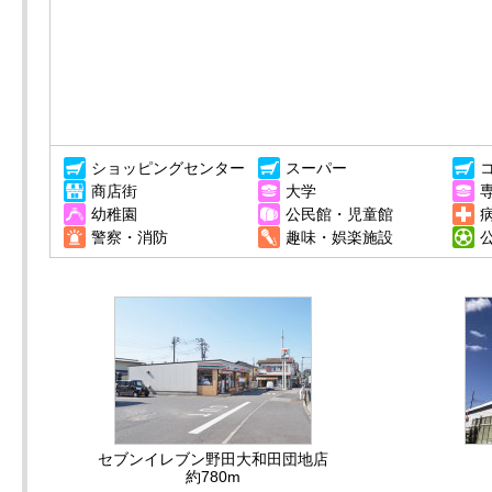
ショッピングセンター
スーパー
商店街
大学
幼稚園
公民館・児童館
警察・消防
趣味・娯楽施設
セブンイレブン野田大和田団地店
約780m