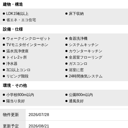
建物・構造
LDK15帖以上
床下収納
省エネ・エコ住宅
設備・仕様
ウォークインクローゼット
食器洗浄機
TVモニタ付インターホン
システムキッチン
温水洗浄便座
カウンターキッチン
トイレ2ヶ所
全居室フローリング
浄水器
ガスコンロ
3口以上コンロ
浴室に窓
リビング階段
24時間換気システム
環境・その他
小学校800m以内
公園800m以内
陽当り良好
通風良好
物件更新
2026/07/28
更新予定
2026/08/21