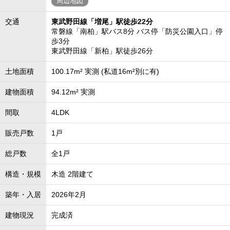
周辺地図
交通
東武野田線「増尾」駅徒歩22分
常磐線「南柏」駅バス8分 バス停「防災公園入口」停
歩3分
東武野田線「新柏」駅徒歩26分
土地面積
100.17m² 実測 (私道16m²別に有)
建物面積
94.12m² 実測
間取
4LDK
販売戸数
1戸
総戸数
全1戸
構造・規模
木造 2階建て
築年・入居
2026年2月
建物現況
完成済