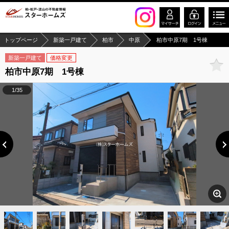
トップページ
新築一戸建て
柏市
中原
柏市中原7期 1号棟
新築一戸建て
価格変更
柏市中原7期 1号棟
1/35