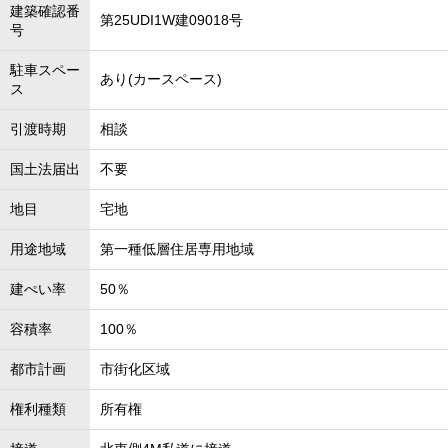
建築確認番
第25UDI1W建09018号
号
駐車スペー
あり(カースペース)
ス
引渡時期
相談
国土法届出
不要
地目
宅地
用途地域
第一種低層住居専用地域
建ぺい率
50％
容積率
100％
都市計画
市街化区域
権利種類
所有権