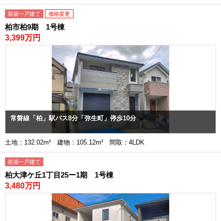
新築一戸建て
価格変更
柏市柏9期 1号棟
3,399万円
常磐線「柏」駅バス8分「弥生町」停歩10分
土地：132.02m² 建物：105.12m² 間取：4LDK
新築一戸建て
柏大津ケ丘1丁目25ー1期 1号棟
3,480万円