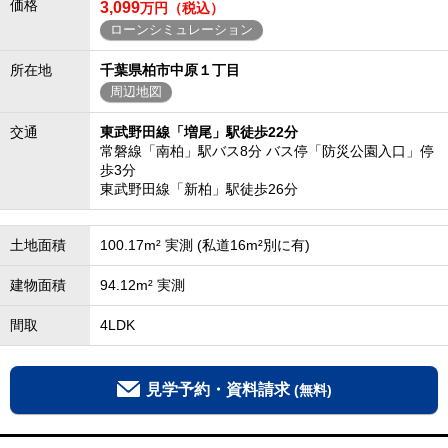
価格
3,099
万円（税込）
ローンシミュレーション
所在地
千葉県柏市中原１丁目
周辺地図
交通
東武野田線「増尾」駅徒歩22分
常磐線「南柏」駅バス8分 バス停「防災公園入口」停
歩3分
東武野田線「新柏」駅徒歩26分
土地面積
100.17m² 実測 (私道16m²別に有)
建物面積
94.12m² 実測
間取
4LDK
見学予約・資料請求
(無料)