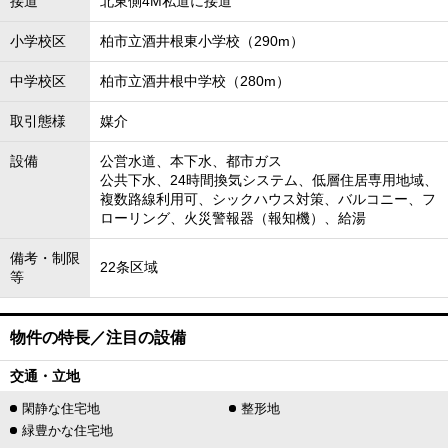
接道
北東側4M私道に接道
小学校区
柏市立酒井根東小学校（290m）
中学校区
柏市立酒井根中学校（280m）
取引態様
媒介
設備
公営水道、本下水、都市ガス
公共下水、24時間換気システム、低層住居専用地域、
複数路線利用可、シックハウス対策、バルコニー、フ
ローリング、火災警報器（報知機）、給湯
備考・制限
22条区域
等
物件の特長／注目の設備
交通・立地
閑静な住宅地
整形地
緑豊かな住宅地