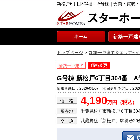
新松戸6丁目304番 A号棟｜売買・買取
トップページ
新築一戸建てをエリアか
新築一戸建て
G号棟 新松戸6丁目304番 
情報更新日：2026/08/07 次回更新予定日：2026/
4,190
価 格
万円（税込）
千葉県松戸市新松戸６丁目30
所在地
武蔵野線「新松戸」駅徒歩20
交 通