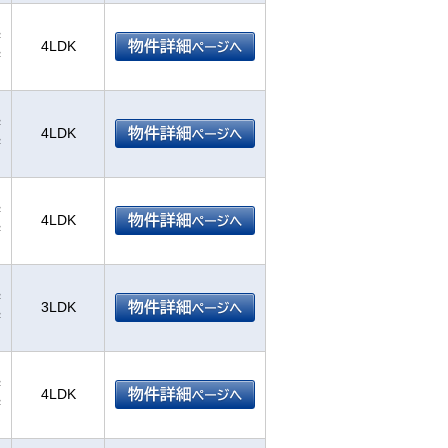
²
4LDK
²
²
4LDK
²
²
4LDK
²
²
3LDK
²
²
4LDK
²