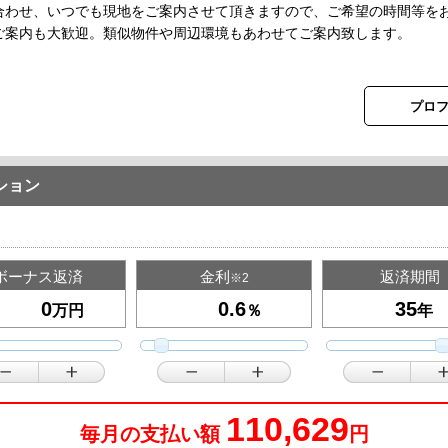
合わせ、いつでも現地をご案内させて頂きますので、ご希望の時間等を
ご案内も大歓迎。類似物件や周辺環境もあわせてご案内致します。
プロ
ション
ボーナス返済
金利
返済期間
※2
万円
％
年
110,629
毎月の支払い額
円