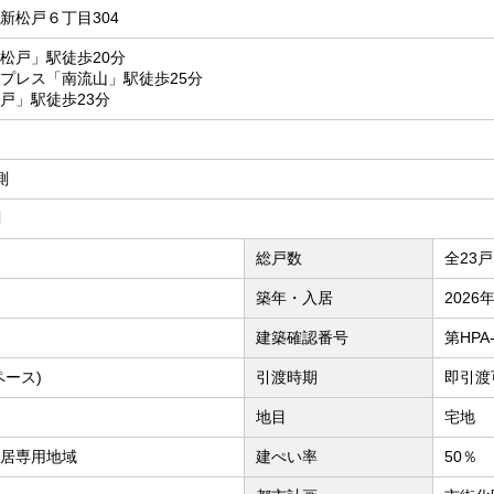
新松戸６丁目304
松戸」駅徒歩20分
プレス「南流山」駅徒歩25分
戸」駅徒歩23分
測
測
総戸数
全23戸
築年・入居
2026
建築確認番号
第HPA-
ペース)
引渡時期
即引渡
地目
宅地
居専用地域
建ぺい率
50％