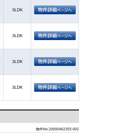
²
3LDK
²
²
3LDK
²
²
3LDK
²
²
3LDK
²
物件No.20000462355-002