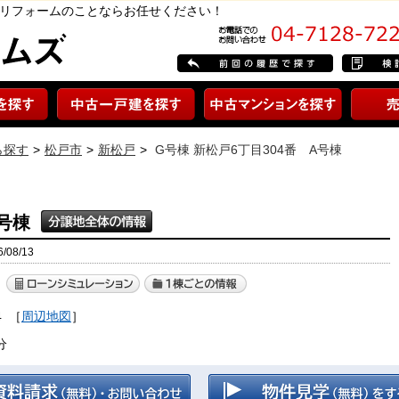
・リフォームのことならお任せください！
ら探す
松戸市
新松戸
G号棟 新松戸6丁目304番 A号棟
A号棟
08/13
4
［
周辺地図
］
分