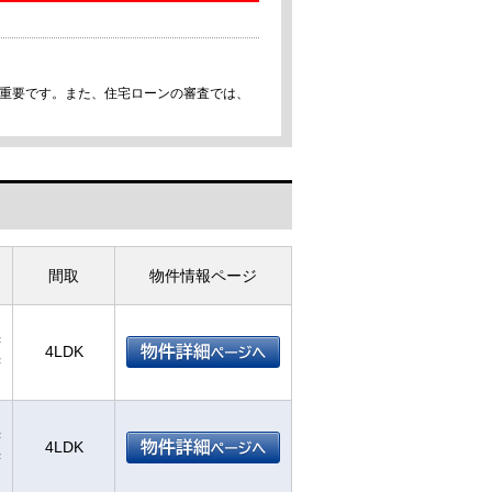
が重要です。また、住宅ローンの審査では、
間取
物件情報ページ
²
4LDK
²
²
4LDK
²