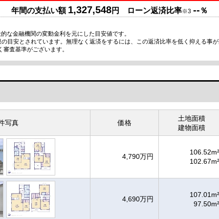
1,327,548
--
年間の支払い額
円 ローン返済比率
％
※3
般的な金融機関の変動金利を元にした目安値です。
上限の目安とされています。無理なく返済をするには、この返済比率を低く抑える事
く審査基準がございます。
土地面積
件写真
価格
建物面積
106.52m
4,790万円
102.67m
107.01m
4,690万円
97.50m