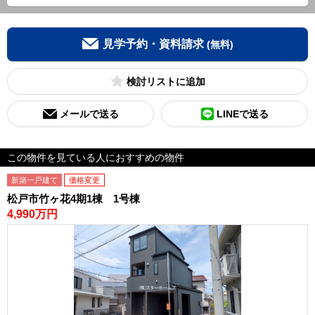
見学予約・資料請求
(無料)
検討リスト
メールで送る
LINEで送る
この物件を見ている人におすすめの物件
新築一戸建て
価格変更
松戸市竹ヶ花4期1棟 1号棟
4,990万円