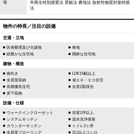
等
市再生特別措置法 景観法 農地法 放射性物質対策特措
法
物件の特長／注目の設備
交通・立地
区画整理及び分譲地
角地
緑豊かな住宅地
閑静な住宅地
建物・構造
南向き
LDK15帖以上
全居室収納
省エネ・エコ住宅
長期優良住宅
全室2面採光
床下収納
設備・仕様
ウォークインクローゼット
浴室1坪以上
システムキッチン
温水洗浄便座
カウンターキッチン
トイレ2ヶ所
全居室フローリング
3口以上コンロ