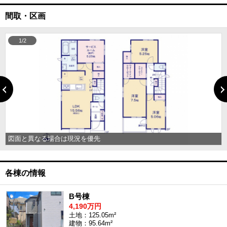
間取・区画
1/2
図面と異なる場合は現況を優先
各棟の情報
B号棟
4,190万円
土地：125.05m²
建物：95.64m²