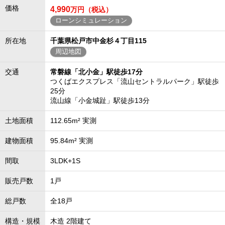
価格
4,990
万円（税込）
ローンシミュレーション
所在地
千葉県松戸市中金杉４丁目115
周辺地図
交通
常磐線「北小金」駅徒歩17分
つくばエクスプレス「流山セントラルパーク」駅徒歩
25分
流山線「小金城趾」駅徒歩13分
土地面積
112.65m² 実測
建物面積
95.84m² 実測
間取
3LDK+1S
販売戸数
1戸
総戸数
全18戸
構造・規模
木造 2階建て