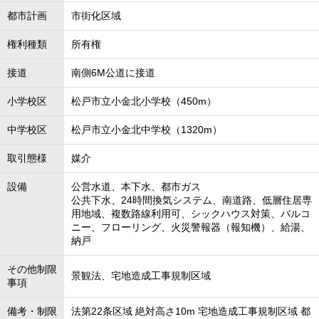
都市計画
市街化区域
権利種類
所有権
接道
南側6M公道に接道
小学校区
松戸市立小金北小学校（450m）
中学校区
松戸市立小金北中学校（1320m）
取引態様
媒介
設備
公営水道、本下水、都市ガス
公共下水、24時間換気システム、南道路、低層住居専
用地域、複数路線利用可、シックハウス対策、バルコ
ニー、フローリング、火災警報器（報知機）、給湯、
納戸
その他制限
景観法、宅地造成工事規制区域
事項
備考・制限
法第22条区域 絶対高さ10m 宅地造成工事規制区域 都