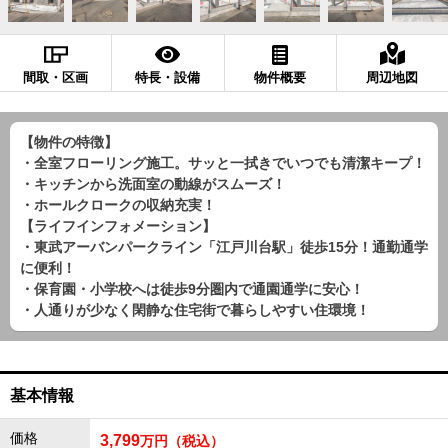
間取・区画
特長・設備
物件概要
周辺地図
【物件の特徴】
・全室フローリング施工。サッと一拭きでいつでも清潔キープ！
・キッチンから洗面室の動線がスムーズ！
・ホールクロークの収納充実！
【ライフインフォメーション】
・東武アーバンパークライン「江戸川台駅」徒歩15分！通勤通学
に便利！
・保育園・小学校へは徒歩9分圏内で通園通学に安心！
・人通りが少なく閑静な住宅街で暮らしやすい住環境！
基本情報
価格
3,799
万円（税込）