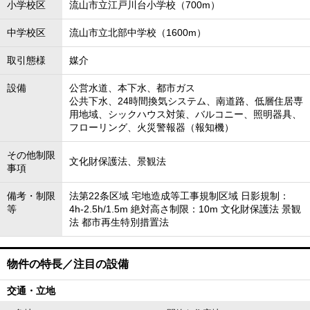
小学校区
流山市立江戸川台小学校（700m）
中学校区
流山市立北部中学校（1600m）
取引態様
媒介
設備
公営水道、本下水、都市ガス
公共下水、24時間換気システム、南道路、低層住居専
用地域、シックハウス対策、バルコニー、照明器具、
フローリング、火災警報器（報知機）
その他制限
文化財保護法、景観法
事項
備考・制限
法第22条区域 宅地造成等工事規制区域 日影規制：
等
4h-2.5h/1.5m 絶対高さ制限：10m 文化財保護法 景観
法 都市再生特別措置法
物件の特長／注目の設備
交通・立地