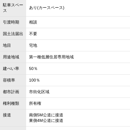
駐車スペー
あり(カースペース)
ス
引渡時期
相談
国土法届出
不要
地目
宅地
用途地域
第一種低層住居専用地域
建ぺい率
50％
容積率
100％
都市計画
市街化区域
権利種類
所有権
接道
南側5M公道に接道
東側4M公道に接道