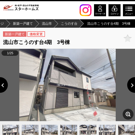
ージ
新築一戸建て
流山市
こうのす台
流山市こうのす台4期 3号棟
新築一戸建て
価格変更
流山市こうのす台4期 3号棟
1/25