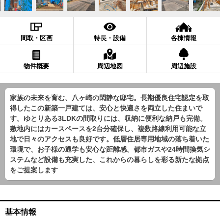
間取・区画
特長・設備
各棟情報
物件概要
周辺地図
周辺施設
家族の未来を育む、八ヶ崎の閑静な邸宅。長期優良住宅認定を取
得したこの新築一戸建ては、安心と快適さを両立した住まいで
す。ゆとりある3LDKの間取りには、収納に便利な納戸も完備。
敷地内にはカースペースを2台分確保し、複数路線利用可能な立
地で日々のアクセスも良好です。低層住居専用地域の落ち着いた
環境で、お子様の通学も安心な距離感。都市ガスや24時間換気シ
ステムなど設備も充実した、これからの暮らしを彩る新たな拠点
をご提案します
基本情報