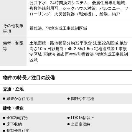
公共下水、24時間換気システム、低層住居専用地域、
複数路線利用可、シックハウス対策、バルコニー、フ
ローリング、火災警報器（報知機）、給湯、納戸
その他制限
景観法、宅地造成工事規制区域
事項
備考・制限
土地面積：路地状部分約32平米含 法第22条区域 絶対
等
高さ10m 日影規制：4h-2.5h/1.5m 宅地造成等工事規
制区域 景観法 都市再生特別措置法 宅地造成工事規制
区域
物件の特長／注目の設備
交通・立地
緑豊かな住宅地
閑静な住宅地
建物・構造
全室2面採光
LDK15帖以上
床下収納
全居室収納
長期優良住宅