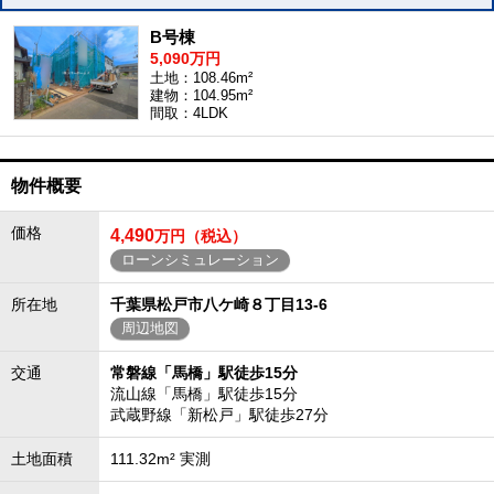
B号棟
5,090万円
土地：108.46m²
建物：104.95m²
間取：4LDK
物件概要
価格
4,490
万円（税込）
ローンシミュレーション
所在地
千葉県松戸市八ケ崎８丁目13-6
周辺地図
交通
常磐線「馬橋」駅徒歩15分
流山線「馬橋」駅徒歩15分
武蔵野線「新松戸」駅徒歩27分
土地面積
111.32m² 実測