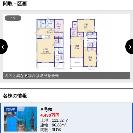
間取・区画
1/2
図面と異なる場合は現況を優先
各棟の情報
A号棟
4,490万円
土地：111.32m²
建物：96.88m²
間取：3LDK