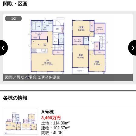
間取・区画
1/2
図面と異なる場合は現況を優先
各棟の情報
A号棟
3,490万円
土地：114.00m²
建物：102.67m²
間取：4LDK