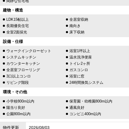
閑静な住宅地
建物・構造
LDK15帖以上
全居室収納
長期優良住宅
南向き
全室2面採光
床下収納
設備・仕様
ウォークインクローゼット
浴室1坪以上
システムキッチン
温水洗浄便座
カウンターキッチン
トイレ2ヶ所
全居室フローリング
ガスコンロ
3口以上コンロ
浴室に窓
リビング階段
24時間換気システム
環境・その他
小学校800m以内
保育園・幼稚園800m以内
陽当り良好
通風良好
公園800m以内
コンビニ400m以内
物件更新
2026/08/03