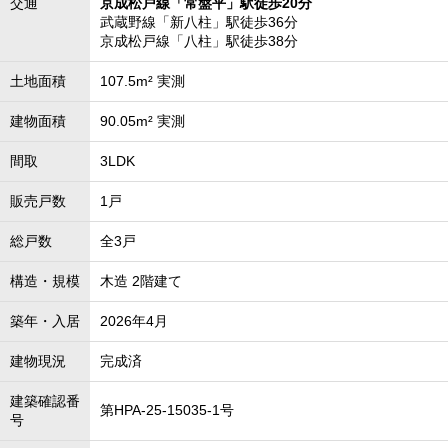
交通
京成松戸線「常盤平」駅徒歩20分
武蔵野線「新八柱」駅徒歩36分
京成松戸線「八柱」駅徒歩38分
土地面積
107.5m² 実測
建物面積
90.05m² 実測
間取
3LDK
販売戸数
1戸
総戸数
全3戸
構造・規模
木造 2階建て
築年・入居
2026年4月
建物現況
完成済
建築確認番
第HPA-25-15035-1号
号