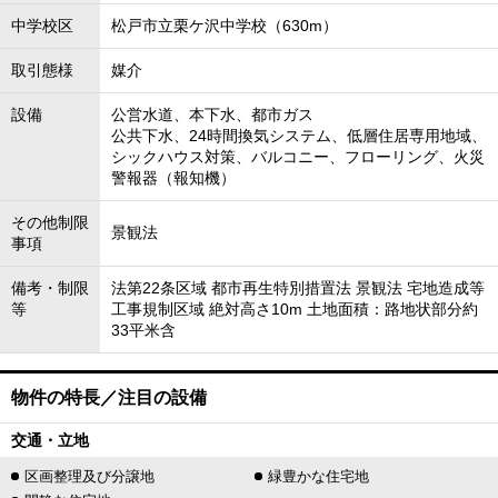
中学校区
松戸市立栗ケ沢中学校（630m）
取引態様
媒介
設備
公営水道、本下水、都市ガス
公共下水、24時間換気システム、低層住居専用地域、
シックハウス対策、バルコニー、フローリング、火災
警報器（報知機）
その他制限
景観法
事項
備考・制限
法第22条区域 都市再生特別措置法 景観法 宅地造成等
等
工事規制区域 絶対高さ10m 土地面積：路地状部分約
33平米含
物件の特長／注目の設備
交通・立地
区画整理及び分譲地
緑豊かな住宅地