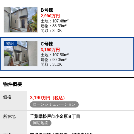
B号棟
2,990万円
土地：107.48m²
建物：88.39m²
間取：3LDK
C号棟
3,190万円
土地：107.50m²
建物：90.05m²
間取：3LDK
物件概要
価格
3,190
万円（税込）
ローンシミュレーション
所在地
千葉県松戸市小金原８丁目
周辺地図