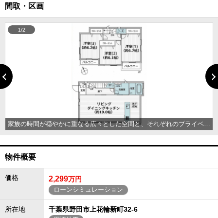
間取・区画
1/2
落ち着きのある心地よい住環境が整い、日々の動線もスムーズでゆとりある毎日を叶えてくれます
家族の時間が穏やかに重なる広々とした空間と、それぞれのプライベートな領域が調和した住まいです。機能的な動線とゆとりある設計が、日々の暮らしに心地よい静けさと健やかな安らぎをもたらしてくれます
物件概要
価格
2,299
万円
ローンシミュレーション
所在地
千葉県野田市上花輪新町32-6