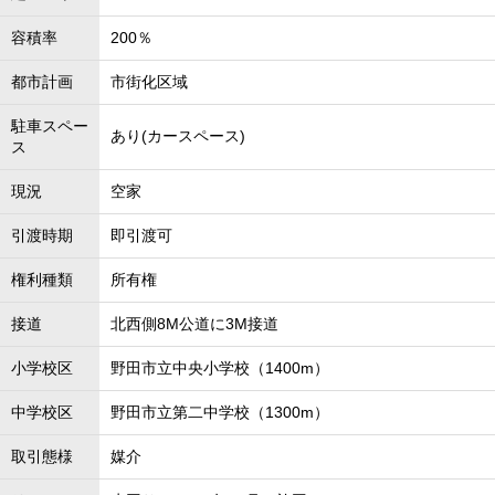
容積率
200％
都市計画
市街化区域
駐車スペー
あり(カースペース)
ス
現況
空家
引渡時期
即引渡可
権利種類
所有権
接道
北西側8M公道に3M接道
小学校区
野田市立中央小学校（1400m）
中学校区
野田市立第二中学校（1300m）
取引態様
媒介