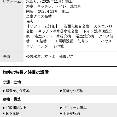
リフォーム
水回り:（2025年11月）施工
浴室、キッチン、トイレ、洗面所
内装:（2025年11月）施工
全室クロス張替
備考:
【リフォーム詳細】 ・洗面化粧台交換 ・ガスコンロ
交換 ・キッチン浄水器水栓交換 ・トイレ洗浄便座交
換 ・浴室シャワー水栓交換 ・浴室鏡交換 ・クロス貼
替 ・CF貼替 ・LED照明設置 ・防草シート ・ハウス
クリーニング ・その他
設備
公営水道、本下水、都市ガス
物件の特長／注目の設備
交通・立地
緑豊かな住宅地
閑静な住宅地
建物・構造
LDK15帖以上
リフォーム済み
床下収納
全居室収納