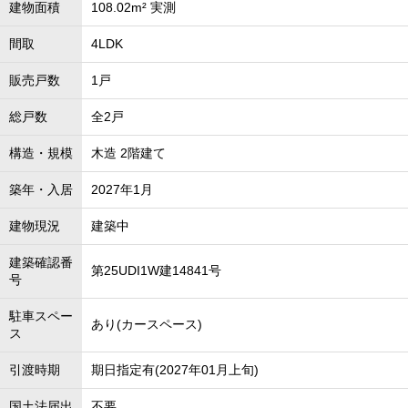
建物面積
108.02m² 実測
間取
4LDK
販売戸数
1戸
総戸数
全2戸
構造・規模
木造 2階建て
築年・入居
2027年1月
建物現況
建築中
建築確認番
第25UDI1W建14841号
号
駐車スペー
あり(カースペース)
ス
引渡時期
期日指定有(2027年01月上旬)
国土法届出
不要