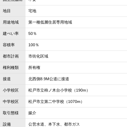
地目
宅地
用途地域
第一種低層住居専用地域
建ぺい率
50％
容積率
100％
都市計画
市街化区域
権利種類
所有権
接道
北西側8.9M公道に接道
小学校区
松戸市立柿ノ木台小学校（190m）
中学校区
松戸市立第二中学校（1070m）
取引態様
媒介
設備
公営水道、本下水、都市ガス