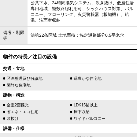
公共下水、24時間換気システム、吹き抜け、低層住居
専用地域、複数路線利用可、シックハウス対策、バル
コニー、フローリング、火災警報器（報知機）、給
湯、洗面室収納
備考・制限
法第22条区域 土地面積：協定通路部分0.5平米含
等
物件の特長／注目の設備
交通・立地
区画整理及び分譲地
緑豊かな住宅地
閑静な住宅地
建物・構造
全室2面採光
LDK15帖以上
省エネ・エコ住宅
床下収納
吹抜け
ワイドバルコニー
設備・仕様