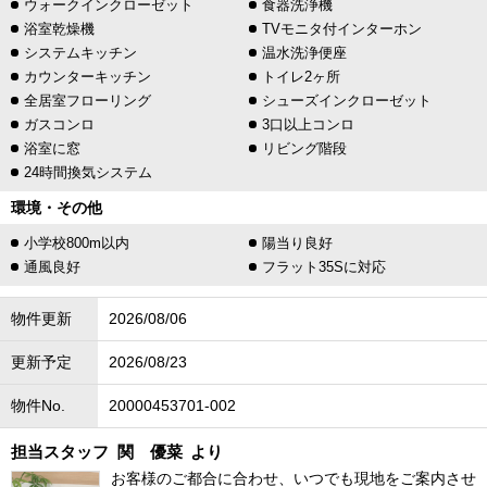
ウォークインクローゼット
食器洗浄機
浴室乾燥機
TVモニタ付インターホン
システムキッチン
温水洗浄便座
カウンターキッチン
トイレ2ヶ所
全居室フローリング
シューズインクローゼット
ガスコンロ
3口以上コンロ
浴室に窓
リビング階段
24時間換気システム
環境・その他
小学校800m以内
陽当り良好
通風良好
フラット35Sに対応
物件更新
2026/08/06
更新予定
2026/08/23
物件No.
20000453701-002
担当スタッフ
関 優菜
より
お客様のご都合に合わせ、いつでも現地をご案内させ