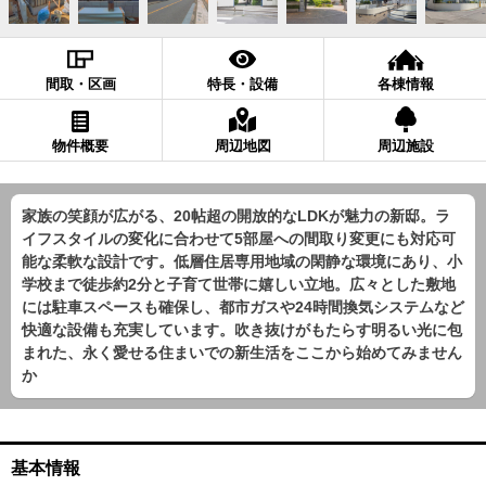
間取・区画
特長・設備
各棟情報
物件概要
周辺地図
周辺施設
家族の笑顔が広がる、20帖超の開放的なLDKが魅力の新邸。ラ
イフスタイルの変化に合わせて5部屋への間取り変更にも対応可
能な柔軟な設計です。低層住居専用地域の閑静な環境にあり、小
学校まで徒歩約2分と子育て世帯に嬉しい立地。広々とした敷地
には駐車スペースも確保し、都市ガスや24時間換気システムなど
快適な設備も充実しています。吹き抜けがもたらす明るい光に包
まれた、永く愛せる住まいでの新生活をここから始めてみません
か
基本情報