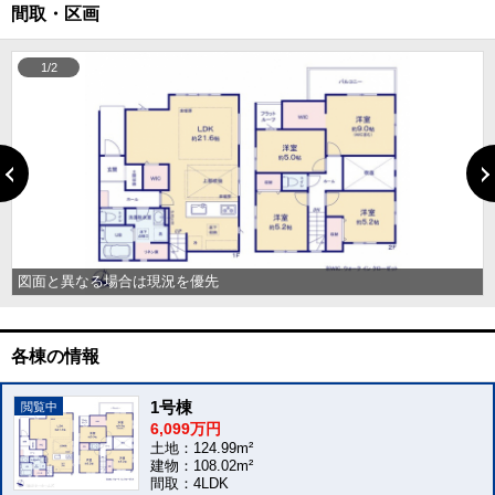
間取・区画
1/2
図面と異なる場合は現況を優先
各棟の情報
1号棟
6,099万円
土地：124.99m²
建物：108.02m²
間取：4LDK