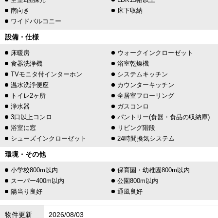
南向き
床下収納
ワイドバルコニー
設備・仕様
床暖房
ウォークインクローゼット
食器洗浄機
浴室乾燥機
TVモニタ付インターホン
システムキッチン
温水洗浄便座
カウンターキッチン
トイレ2ヶ所
全居室フローリング
浄水器
ガスコンロ
3口以上コンロ
パントリー(食器・食品の収納庫)
浴室に窓
リビング階段
シューズインクローゼット
24時間換気システム
環境・その他
小学校800m以内
保育園・幼稚園800m以内
スーパー400m以内
公園800m以内
陽当り良好
通風良好
物件更新
2026/08/03