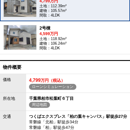
4,799万円
土地：112.39m²
建物：105.57m²
間取：4LDK
2号棟
4,599万円
土地：118.92m²
建物：106.24m²
間取：4LDK
物件概要
価格
4,799
万円（税込）
ローンシミュレーション
所在地
千葉県柏市松葉町６丁目
周辺地図
交通
つくばエクスプレス「柏の葉キャンパス」駅徒歩27分
常磐線「北柏」駅徒歩34分
常磐線「柏」駅徒歩47分