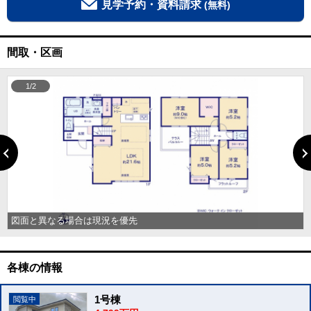
見学予約・資料請求
(無料)
間取・区画
1/2
図面と異なる場合は現況を優先
各棟の情報
1号棟