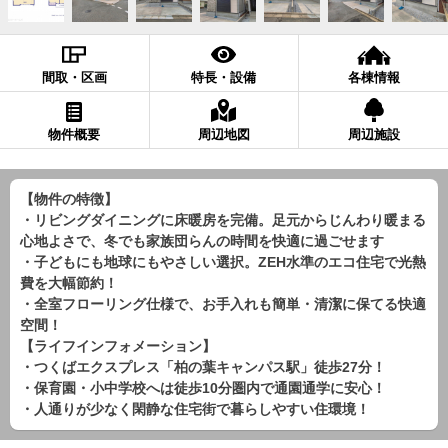
間取・区画
特長・設備
各棟情報
物件概要
周辺地図
周辺施設
【物件の特徴】
・リビングダイニングに床暖房を完備。足元からじんわり暖まる
心地よさで、冬でも家族団らんの時間を快適に過ごせます
・子どもにも地球にもやさしい選択。ZEH水準のエコ住宅で光熱
費を大幅節約！
・全室フローリング仕様で、お手入れも簡単・清潔に保てる快適
空間！
【ライフインフォメーション】
・つくばエクスプレス「柏の葉キャンパス駅」徒歩27分！
・保育園・小中学校へは徒歩10分圏内で通園通学に安心！
・人通りが少なく閑静な住宅街で暮らしやすい住環境！