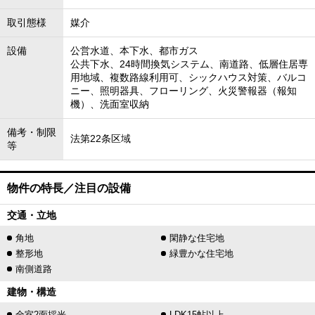
取引態様
媒介
設備
公営水道、本下水、都市ガス
公共下水、24時間換気システム、南道路、低層住居専
用地域、複数路線利用可、シックハウス対策、バルコ
ニー、照明器具、フローリング、火災警報器（報知
機）、洗面室収納
備考・制限
法第22条区域
等
物件の特長／注目の設備
交通・立地
角地
閑静な住宅地
整形地
緑豊かな住宅地
南側道路
建物・構造
全室2面採光
LDK15帖以上