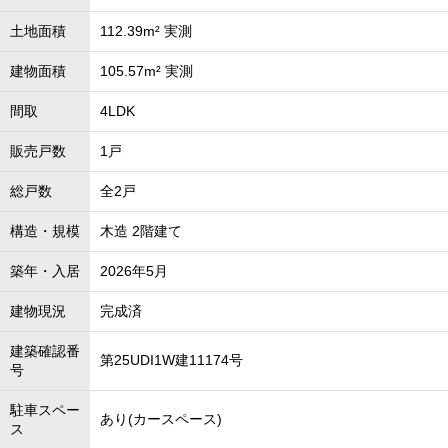
土地面積
112.39m² 実測
建物面積
105.57m² 実測
間取
4LDK
販売戸数
1戸
総戸数
全2戸
構造・規模
木造 2階建て
築年・入居
2026年5月
建物現況
完成済
建築確認番
第25UDI1W建11174号
号
駐車スペー
あり(カースペース)
ス