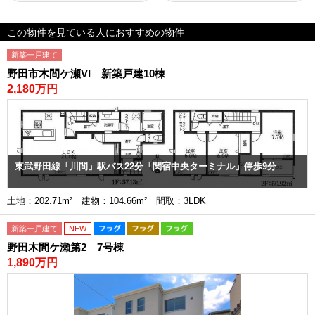
この物件を見ている人におすすめの物件
新築一戸建て
野田市木間ケ瀬VI 新築戸建10棟
2,180万円
東武野田線「川間」駅バス22分「関宿中央ターミナル」停歩9分
土地：202.71m² 建物：104.66m² 間取：3LDK
新築一戸建て
NEW
野田木間ケ瀬第2 7号棟
1,890万円