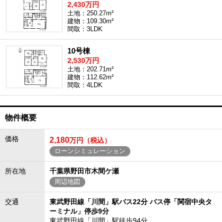
2,430万円
土地：250.27m²
建物：109.30m²
間取：3LDK
10号棟
2,530万円
土地：202.71m²
建物：112.62m²
間取：4LDK
物件概要
価格
2,180
万円（税込）
ローンシミュレーション
所在地
千葉県野田市木間ケ瀬
周辺地図
交通
東武野田線「川間」駅バス22分 バス停「関宿中央タ
ーミナル」停歩9分
東武野田線「川間」駅徒歩94分