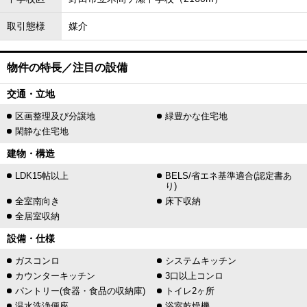
取引態様
媒介
物件の特長／注目の設備
交通・立地
区画整理及び分譲地
緑豊かな住宅地
閑静な住宅地
建物・構造
LDK15帖以上
BELS/省エネ基準適合(認定書あ
り)
全室南向き
床下収納
全居室収納
設備・仕様
ガスコンロ
システムキッチン
カウンターキッチン
3口以上コンロ
パントリー(食器・食品の収納庫)
トイレ2ヶ所
温水洗浄便座
浴室乾燥機