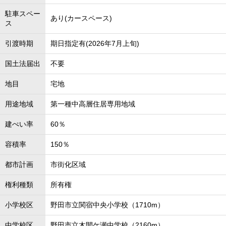
駐車スペー
あり(カースペース)
ス
引渡時期
期日指定有(2026年7月上旬)
国土法届出
不要
地目
宅地
用途地域
第一種中高層住居専用地域
建ぺい率
60％
容積率
150％
都市計画
市街化区域
権利種類
所有権
小学校区
野田市立関宿中央小学校（1710m）
中学校区
野田市立木間ケ瀬中学校（2160m）