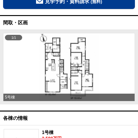
見学予約・資料請求
(無料)
間取・区画
1/1
5号棟
各棟の情報
1号棟