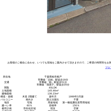
お客様のご都合に合わせ、いつでも現地をご案内させて頂きますので、ご希望の時間等をお
プロ
所在地
千葉県柏市根戸
常磐線「北柏」駅徒歩18分
交通
常磐線「柏」駅徒歩51分
常磐線「我孫子」駅徒歩35分
間取
4SLDK
土地面積
145.46m²
建物面積
136.23m²
構造・規模
木造 2階建て
築年月
1999年3月築
バルコニー
南向き
国土法届出
不要
地目
宅地
用途地域
第一種低層住居専用地域
建ぺい率
60％
容積率
150％
都市計画
市街化区域
現況
空家