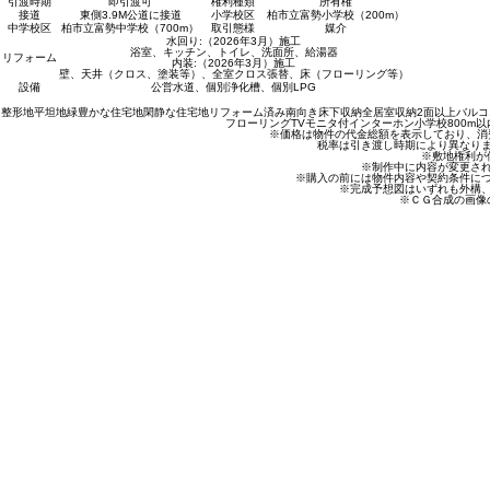
引渡時期
即引渡可
権利種類
所有権
接道
東側3.9M公道に接道
小学校区
柏市立富勢小学校（200m）
中学校区
柏市立富勢中学校（700m）
取引態様
媒介
水回り:（2026年3月）施工
浴室、キッチン、トイレ、洗面所、給湯器
リフォーム
内装:（2026年3月）施工
壁、天井（クロス、塗装等）、全室クロス張替、床（フローリング等）
設備
公営水道、個別浄化槽、個別LPG
整形地
平坦地
緑豊かな住宅地
閑静な住宅地
リフォーム済み
南向き
床下収納
全居室収納
2面以上バルコ
フローリング
TVモニタ付インターホン
小学校800m以
※価格は物件の代金総額を表示しており、消費
税率は引き渡し時期により異なり
※敷地権利が
※制作中に内容が変更さ
※購入の前には物件内容や契約条件に
※完成予想図はいずれも外構
※ＣＧ合成の画像