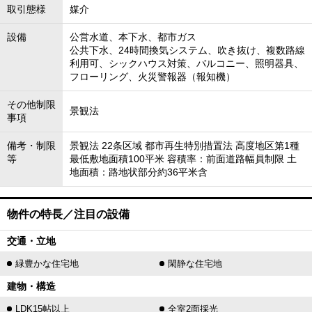
取引態様
媒介
設備
公営水道、本下水、都市ガス
公共下水、24時間換気システム、吹き抜け、複数路線
利用可、シックハウス対策、バルコニー、照明器具、
フローリング、火災警報器（報知機）
その他制限
景観法
事項
備考・制限
景観法 22条区域 都市再生特別措置法 高度地区第1種
等
最低敷地面積100平米 容積率：前面道路幅員制限 土
地面積：路地状部分約36平米含
物件の特長／注目の設備
交通・立地
緑豊かな住宅地
閑静な住宅地
建物・構造
LDK15帖以上
全室2面採光