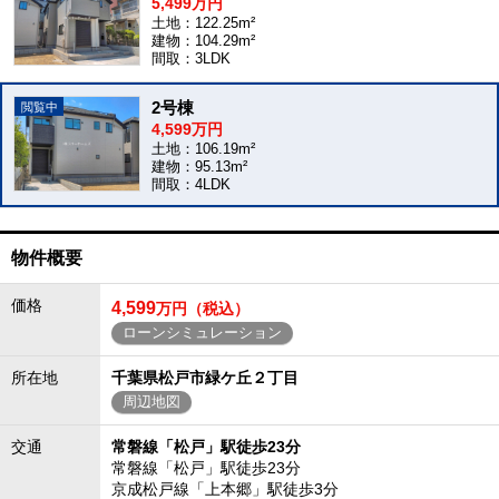
5,499万円
土地：122.25m²
建物：104.29m²
間取：3LDK
2号棟
4,599万円
土地：106.19m²
建物：95.13m²
間取：4LDK
物件概要
価格
4,599
万円（税込）
ローンシミュレーション
所在地
千葉県松戸市緑ケ丘２丁目
周辺地図
交通
常磐線「松戸」駅徒歩23分
常磐線「松戸」駅徒歩23分
京成松戸線「上本郷」駅徒歩3分