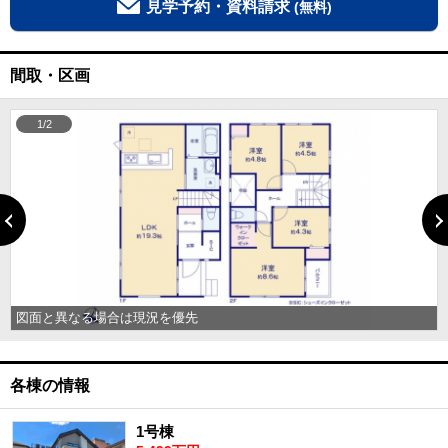
見学予約・資料請求
(無料)
間取・区画
1/2
図面と異なる場合は現況を優先
各棟の情報
1号棟