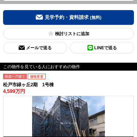
見学予約・資料請求
(無料)
検討リスト
メールで送る
LINEで送る
この物件を見ている人におすすめの物件
新築一戸建て
価格変更
松戸市緑ヶ丘2期 1号棟
4,599万円