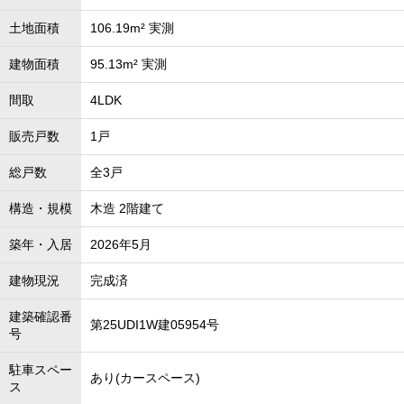
土地面積
106.19m² 実測
建物面積
95.13m² 実測
間取
4LDK
販売戸数
1戸
総戸数
全3戸
構造・規模
木造 2階建て
築年・入居
2026年5月
建物現況
完成済
建築確認番
第25UDI1W建05954号
号
駐車スペー
あり(カースペース)
ス