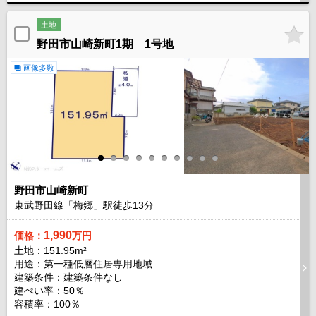
土地
野田市山崎新町1期 1号地
画像多数
野田市山崎新町
東武野田線「梅郷」駅徒歩
13
分
1,990
価格：
万円
土地：151.95m²
用途：第一種低層住居専用地域
建築条件：
建築条件なし
建ぺい率：50％
容積率：100％