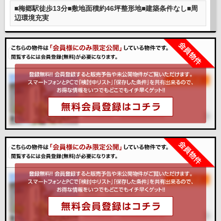
■梅郷駅徒歩13分■敷地面積約46坪整形地■建築条件なし■周
辺環境充実