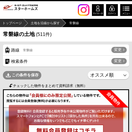
トップページ
土地を沿線から探す
常磐線
常磐線の土地
(
511
件)
変更
路線
常磐線
変更
検索条件
この条件を保存
チェックした物件をまとめて資料請求（無料）