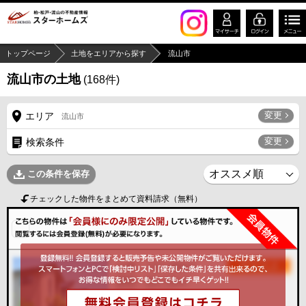
トップページ
土地をエリアから探す
流山市
流山市の土地
(
168
件)
変更
エリア
流山市
変更
検索条件
この条件を保存
チェックした物件をまとめて資料請求（無料）