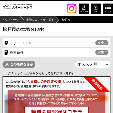
トップページ
土地をエリアから探す
松戸市
松戸市の土地
(
413
件)
変更
エリア
松戸市
変更
検索条件
この条件を保存
チェックした物件をまとめて資料請求（無料）