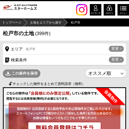
トップページ
土地をエリアから探す
松戸市
松戸市の土地
(
399
件)
変更
エリア
松戸市
変更
検索条件
この条件を保存
チェックした物件をまとめて資料請求（無料）