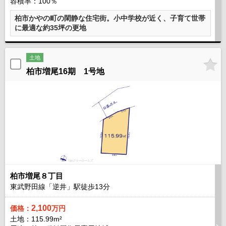
容積率：100％
柏市かやの町の閑静な住宅街。小中学校が近く、子育て世帯
に最適な約35坪の更地
土地
柏市増尾16期 1号地
柏市増尾８丁目
東武野田線「逆井」駅徒歩
13
分
2,100
価格：
万円
土地：115.99m²