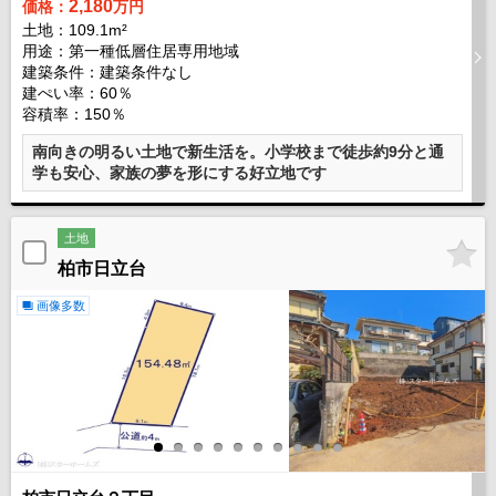
2,180
価格：
万円
土地：109.1m²
用途：第一種低層住居専用地域
建築条件：
建築条件なし
建ぺい率：60％
容積率：150％
南向きの明るい土地で新生活を。小学校まで徒歩約9分と通
学も安心、家族の夢を形にする好立地です
土地
柏市日立台
画像多数