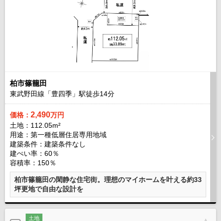
柏市篠籠田
東武野田線「豊四季」駅徒歩
14
分
2,490
価格：
万円
土地：112.05m²
用途：第一種低層住居専用地域
建築条件：
建築条件なし
建ぺい率：60％
容積率：150％
柏市篠籠田の閑静な住宅街。理想のマイホームを叶える約33
坪更地で自由な設計を
土地