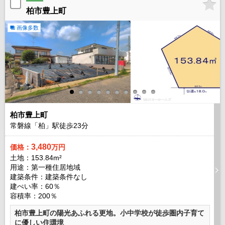
柏市豊上町
画像多数
柏市豊上町
常磐線「柏」駅徒歩
23
分
3,480
価格：
万円
土地：153.84m²
用途：第一種住居地域
建築条件：
建築条件なし
建ぺい率：60％
容積率：200％
柏市豊上町の陽光あふれる更地。小中学校が徒歩圏内子育て
に優しい住環境