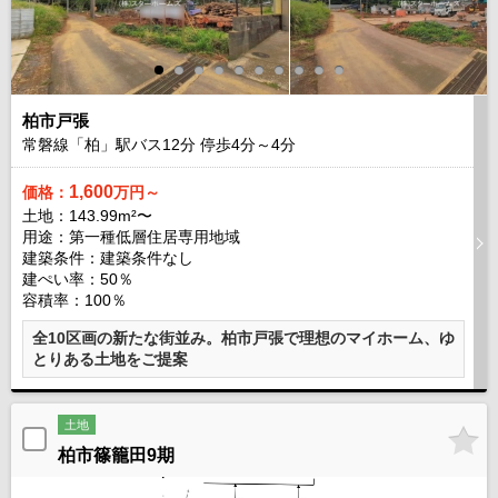
柏市戸張
常磐線「柏」駅バス
12
分 停歩
4
分～
4
分
1,600
価格：
万円～
土地：143.99m²〜
用途：第一種低層住居専用地域
建築条件：
建築条件なし
建ぺい率：50％
容積率：100％
全10区画の新たな街並み。柏市戸張で理想のマイホーム、ゆ
とりある土地をご提案
土地
柏市篠籠田9期