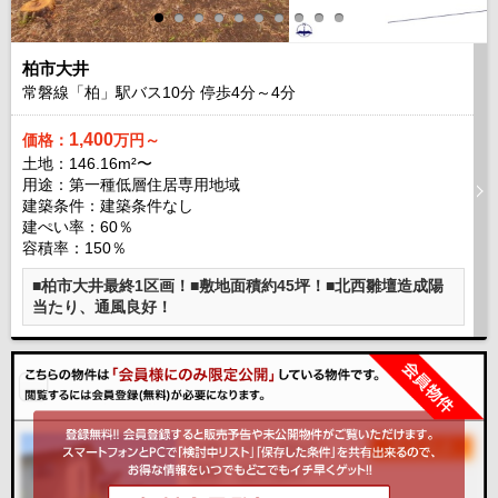
柏市大井
常磐線「柏」駅バス
10
分 停歩
4
分～
4
分
1,400
価格：
万円～
土地：146.16m²〜
用途：第一種低層住居専用地域
建築条件：
建築条件なし
建ぺい率：60％
容積率：150％
■柏市大井最終1区画！■敷地面積約45坪！■北西雛壇造成陽
当たり、通風良好！