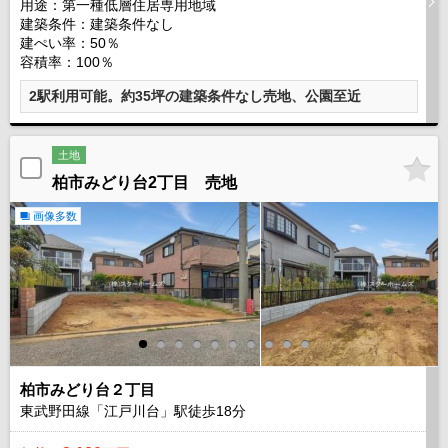
用途：第一種低層住居専用地域
建築条件：
建築条件なし
建ぺい率：50％
容積率：100％
2駅利用可能。約35坪の建築条件なし売地、公園至近
土地
柏市みどり台2丁目 売地
画像多数
柏市みどり台２丁目
東武野田線「江戸川台」駅徒歩
18
分