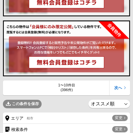
1〜10件目
次へ
(396件)
この条件を保存
変更
エリア
柏市
変更
検索条件