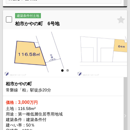
建築条件付土地
柏市かやの町 6号地
柏市かやの町
常磐線「柏」駅徒歩
20
分
3,000
価格：
万円
土地：116.58m²
用途：第一種低層住居専用地域
建築条件：
建築条件付
建ぺい率：50％