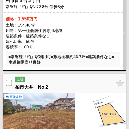
柏市日立台２丁目
常磐線「柏」駅バス
8
分 停歩
5
分
1,550
価格：
万円
土地：154.48m²
用途：第一種低層住居専用地域
建築条件：
建築条件なし
建ぺい率：50％
容積率：100％
■常磐線「柏」駅利用可■敷地面積約46.7坪■建築条件なし■
南道路陽当り良好
土地
柏市大井 No.2
画像多数