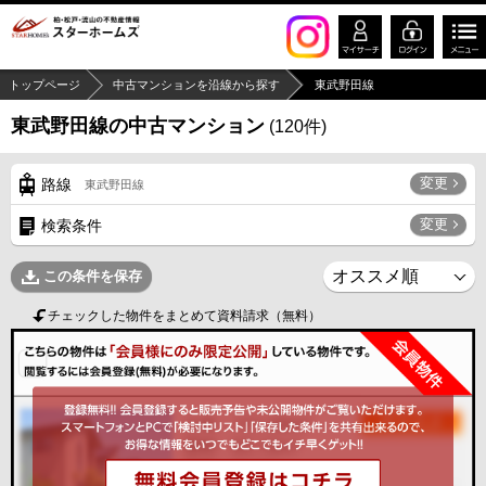
トップページ
中古マンションを沿線から探す
東武野田線
東武野田線の中古マンション
(
120
件)
変更
路線
東武野田線
変更
検索条件
この条件を保存
チェックした物件をまとめて資料請求（無料）