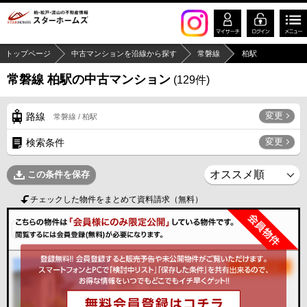
トップページ
中古マンションを沿線から探す
常磐線
柏駅
常磐線 柏駅の中古マンション
(
129
件)
変更
路線
常磐線 / 柏駅
変更
検索条件
この条件を保存
チェックした物件をまとめて資料請求（無料）