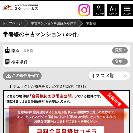
トップページ
中古マンションを沿線から探す
常磐線
常磐線の中古マンション
(
582
件)
変更
路線
常磐線
変更
検索条件
この条件を保存
チェックした物件をまとめて資料請求（無料）