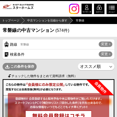
トップページ
中古マンションを沿線から探す
常磐線
常磐線の中古マンション
(
574
件)
変更
路線
常磐線
変更
検索条件
この条件を保存
チェックした物件をまとめて資料請求（無料）