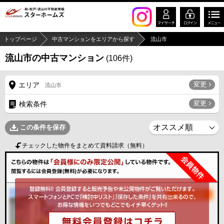
トップページ
中古マンションをエリアから探す
流山市
流山市の中古マンション
(
106
件)
変更
エリア
流山市
変更
検索条件
この条件を保存
チェックした物件をまとめて資料請求（無料）