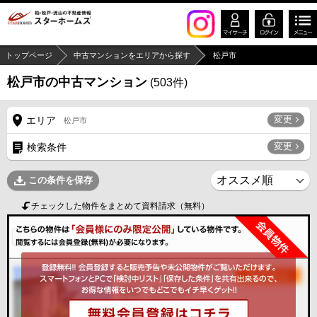
トップページ
中古マンションをエリアから探す
松戸市
松戸市の中古マンション
(
503
件)
変更
エリア
松戸市
変更
検索条件
この条件を保存
チェックした物件をまとめて資料請求（無料）