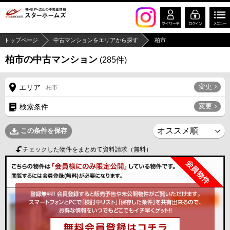
トップページ
中古マンションをエリアから探す
柏市
柏市の中古マンション
(
285
件)
変更
エリア
柏市
変更
検索条件
この条件を保存
チェックした物件をまとめて資料請求（無料）