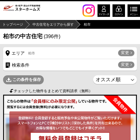
トップページ
中古住宅をエリアから探す
柏市
柏市の中古住宅
(
396
件)
変更
エリア
柏市
変更
検索条件
この条件を保存
チェックした物件をまとめて資料請求（無料）