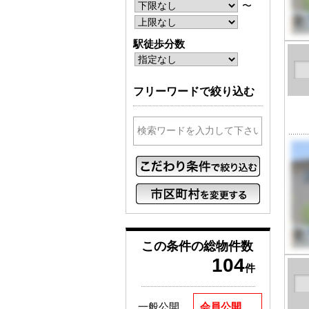
〜
駅徒歩分数
フリーワードで絞り込む
この条件の
総物件数
104
件
一般公開
会員公開