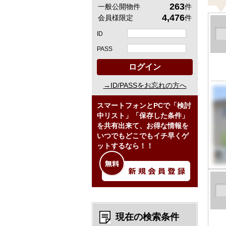
263
一般公開物件
件
4,476
会員様限定
件
ID
PASS
ログイン
→ID/PASSをお忘れの方へ
スマートフォンとPCで「検討
中リスト」「保存した条件」
を共有出来て、お得な情報を
いつでもどこでもイチ早くゲ
ットするなら！！
現在の検索条件