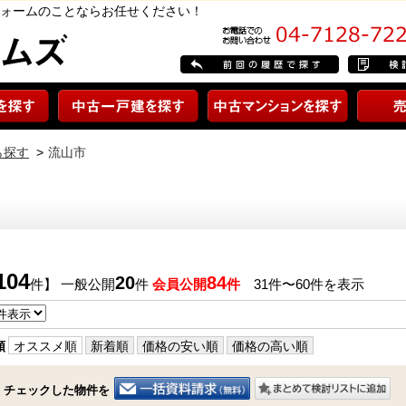
ォームのことならお任せください！
ら探す
流山市
104
20
84
件】 一般公開
件
会員公開
件
31件〜60件を表示
順
オススメ順
新着順
価格の安い順
価格の高い順
チェックした物件を