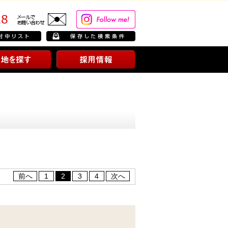
前へ
1
2
3
4
次へ