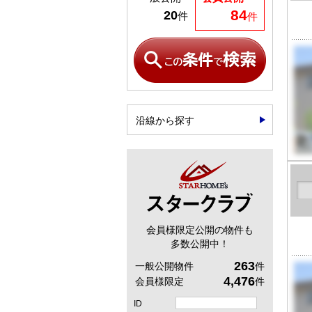
84
20
件
件
沿線から探す
会員様限定公開の物件も
多数公開中！
263
一般公開物件
件
4,476
会員様限定
件
ID