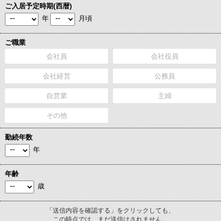
ご入居予定時期(西暦)
年
月頃
ご職業
会社員
会社役員
会社経営
公務員
自営業
主婦
その他
勤続年数
年
年齢
歳
「送信内容を確認する」をクリックしても、
この時点では、まだ送信はされません。