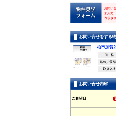
お問い
未入力
表示さ
お問い合せをする
柏市加賀2
価 格
路線／最寄
取扱会社
お問い合せ内容
ご希望日