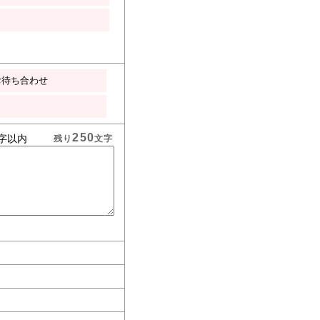
お待ち合わせ
250
字以内
残り
文字