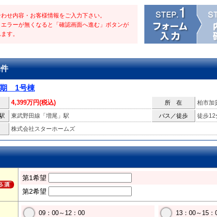
合わせ内容・お客様情報をご入力下さい。
・エラーが無くなると「確認画面へ進む」ボタンが
れます。
物件
期 1号棟
4,399万円(税込)
所 在
柏市加
駅
東武野田線「増尾」駅
バス／徒歩
徒歩12
株式会社スターホームズ
第1希望
第2希望
09：00～12：00
13：00～15：