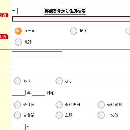
〒
メール
郵送
電話
あり
なし
年
月頃
会社員
会社役員
会社経営
自営業
主婦
その他
年