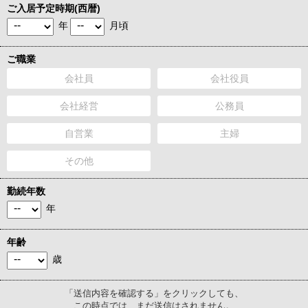
ご入居予定時期(西暦)
年
月頃
ご職業
会社員
会社役員
会社経営
公務員
自営業
主婦
その他
勤続年数
年
年齢
歳
「送信内容を確認する」をクリックしても、
この時点では、まだ送信はされません。