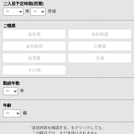
ご入居予定時期(西暦)
年
月頃
ご職業
会社員
会社役員
会社経営
公務員
自営業
主婦
その他
勤続年数
年
年齢
歳
「送信内容を確認する」をクリックしても、
この時点では、まだ送信はされません。