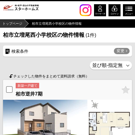
トップページ
柏市立増尾西小学校区の物件情報
柏市立増尾西小学校区の物件情報
(
1
件)
変更
検索条件
チェックした物件をまとめて資料請求（無料）
新築一戸建て
柏市逆井7期