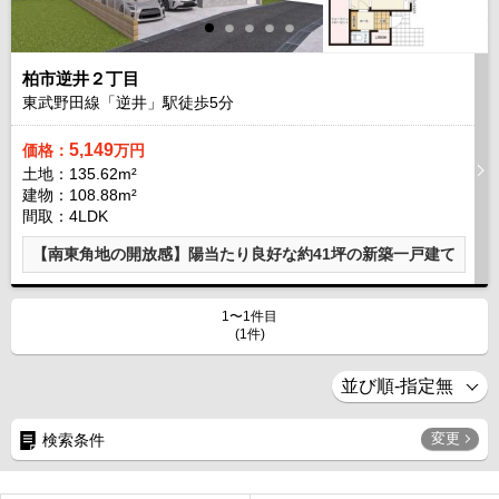
柏市逆井２丁目
東武野田線「逆井」駅徒歩
5
分
5,149
価格：
万円
土地：135.62m²
建物：108.88m²
間取：4LDK
【南東角地の開放感】陽当たり良好な約41坪の新築一戸建て
1〜1件目
(1件)
変更
検索条件