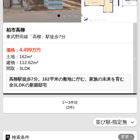
柏市高柳
東武野田線「高柳」駅徒歩
7
分
4,499
価格：
万円
土地：162m²
建物：112.62m²
間取：3LDK
高柳駅徒歩7分。162平米の敷地に佇む、家族の未来を育む
全3LDKの新築邸宅
1〜3件目
(3件)
変更
検索条件