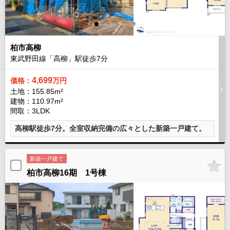
柏市高柳
東武野田線「高柳」駅徒歩
7
分
4,699
価格：
万円
土地：155.85m²
建物：110.97m²
間取：3LDK
高柳駅徒歩7分。全室収納完備の広々とした新築一戸建て。
新築一戸建て
柏市高柳16期 1号棟