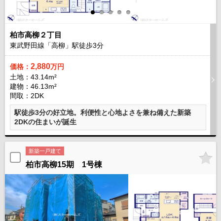
柏市高柳２丁目
東武野田線「高柳」駅徒歩
3
分
2,880
価格：
万円
土地：43.14m²
建物：46.13m²
間取：2DK
駅徒歩3分の好立地。利便性と心地よさを兼ね備えた新築
2DKの住まいが誕生
新築一戸建て
柏市高柳15期 1号棟