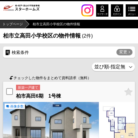
トップページ
柏市立高田小学校区の物件情報
柏市立高田小学校区の物件情報
(
2
件)
変更
検索条件
チェックした物件をまとめて資料請求（無料）
新築一戸建て
柏市高田6期 1号棟
画像多数