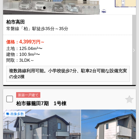
柏市高田
常磐線「柏」駅徒歩
35
分～
35
分
4,399
価格：
万円～
土地：125.04m²〜
建物：100.9m²〜
間取：3LDK～
複数路線利用可能。小学校徒歩7分、駐車2台可能な設備充実
の全2棟
新築一戸建て
柏市篠籠田7期 1号棟
画像多数