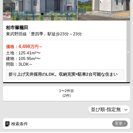
柏市篠籠田
東武野田線「豊四季」駅徒歩
23
分～
23
分
4,498
価格：
万円～
土地：125.41m²〜
建物：105.95m²〜
間取：3LDK～
折り上げ天井採用のLDK。収納充実×駐車2台可能な住まい
1〜2件目
(2件)
変更
検索条件