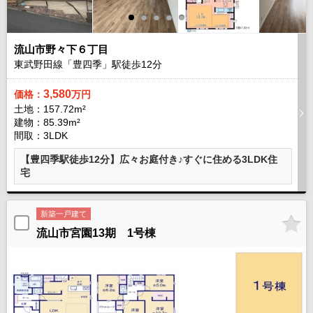
流山市野々下６丁目
東武野田線「豊四季」駅徒歩
12
分
3,580
価格：
万円
土地：157.72m²
建物：85.39m²
間取：3LDK
【豊四季駅徒歩12分】広々お庭付き♪すぐに住める3LDK住
宅
新築一戸建て
流山市宮園13期 1号棟