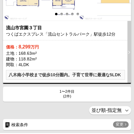
流山市宮園３丁目
つくばエクスプレス「流山セントラルパーク」駅徒歩
12
分
8,299
価格：
万円
土地：168.63m²
建物：118.82m²
間取：4LDK
八木南小学校まで徒歩10分圏内。子育て世帯に最適な5LDK
1〜2件目
(2件)
変更
検索条件